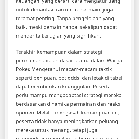
keuangan, yang berarti cara mengatur uang
untuk dimanfaatkan untuk bermain, juga
teramat penting. Tanpa pengelolaan yang
baik, meski pemain handal sekalipun dapat
menderita kerugian yang signifikan.
Terakhir, kemampuan dalam strategi
permainan adalah dasar utama dalam Warga
Poker. Mengetahui macam-macam taktik
seperti penipuan, pot odds, dan letak di tabel
dapat memberikan keunggulan. Peserta
perlu mampu mengadaptasi strategi mereka
berdasarkan dinamika permainan dan reaksi
oponen. Melalui mengasah kemampuan ini,
peserta tidak hanya meningkatkan peluang
mereka untuk menang, tetapi juga
memperkaya pengalaman bermain mereka