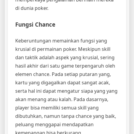
di dunia poker.
Fungsi Chance
Keberuntungan memainkan fungsi yang
krusial di permainan poker. Meskipun skill
dan taktik adalah aspek yang krusial, sering
hasil akhir dari satu game terpengaruh oleh
elemen chance. Pada setiap putaran yang,
kartu yang digagalkan dapat sangat acak,
serta hal ini dapat mengatur siapa yang yang
akan menang atau kalah. Pada dasarnya,
player bisa memiliki semua skill yang
dibutuhkan, namun tanpa chance yang baik,
peluang menggapai mendapatkan
kemenangan bisa berkurang.