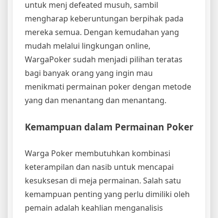
untuk menj defeated musuh, sambil
mengharap keberuntungan berpihak pada
mereka semua. Dengan kemudahan yang
mudah melalui lingkungan online,
WargaPoker sudah menjadi pilihan teratas
bagi banyak orang yang ingin mau
menikmati permainan poker dengan metode
yang dan menantang dan menantang.
Kemampuan dalam Permainan Poker
Warga Poker membutuhkan kombinasi
keterampilan dan nasib untuk mencapai
kesuksesan di meja permainan. Salah satu
kemampuan penting yang perlu dimiliki oleh
pemain adalah keahlian menganalisis