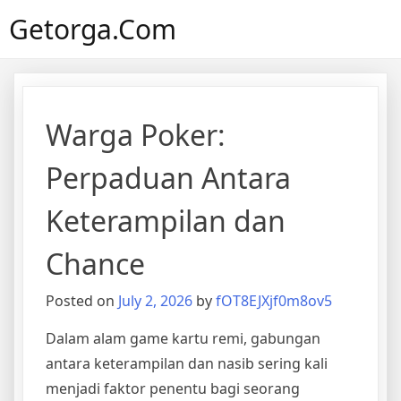
Skip
Getorga.com
to
content
Warga Poker:
Perpaduan Antara
Keterampilan dan
Chance
Posted on
July 2, 2026
by
fOT8EJXjf0m8ov5
Dalam alam game kartu remi, gabungan
antara keterampilan dan nasib sering kali
menjadi faktor penentu bagi seorang