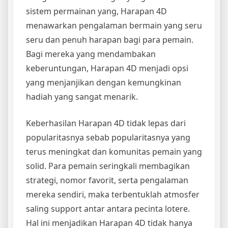
sistem permainan yang, Harapan 4D
menawarkan pengalaman bermain yang seru
seru dan penuh harapan bagi para pemain.
Bagi mereka yang mendambakan
keberuntungan, Harapan 4D menjadi opsi
yang menjanjikan dengan kemungkinan
hadiah yang sangat menarik.
Keberhasilan Harapan 4D tidak lepas dari
popularitasnya sebab popularitasnya yang
terus meningkat dan komunitas pemain yang
solid. Para pemain seringkali membagikan
strategi, nomor favorit, serta pengalaman
mereka sendiri, maka terbentuklah atmosfer
saling support antar antara pecinta lotere.
Hal ini menjadikan Harapan 4D tidak hanya