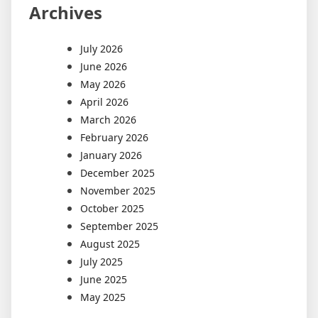
Archives
July 2026
June 2026
May 2026
April 2026
March 2026
February 2026
January 2026
December 2025
November 2025
October 2025
September 2025
August 2025
July 2025
June 2025
May 2025