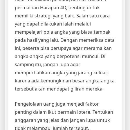
permainan Harapan 4D, penting untuk
memiliki strategi yang baik. Salah satu cara
yang dapat dilakukan ialah melalui
mempelajari pola angka yang biasa tampak
pada hasil yang lalu. Dengan memeriksa data
ini, peserta bisa berupaya agar meramalkan
angka-angka yang berpotensi muncul. Di
samping itu, jangan lupa agar
memperhatikan angka yang jarang keluar,
karena ada kemungkinan besar angka-angka
tersebut akan mendapat giliran mereka.
Pengelolaan uang juga menjadi faktor
penting dalam ikut bermain lotere. Tentukan
anggaran yang jelas dan jangan lupa untuk
tidak melampaui jumlah tersebut.