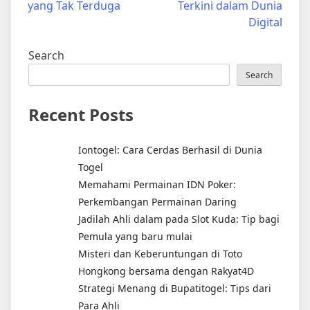
navigation
yang Tak Terduga
Terkini dalam Dunia
Digital
Search
Search
Recent Posts
Iontogel: Cara Cerdas Berhasil di Dunia
Togel
Memahami Permainan IDN Poker:
Perkembangan Permainan Daring
Jadilah Ahli dalam pada Slot Kuda: Tip bagi
Pemula yang baru mulai
Misteri dan Keberuntungan di Toto
Hongkong bersama dengan Rakyat4D
Strategi Menang di Bupatitogel: Tips dari
Para Ahli