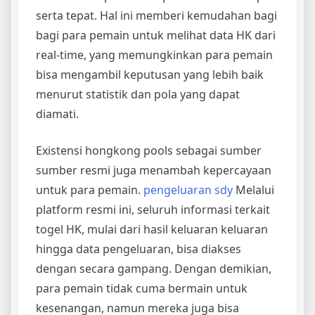
serta tepat. Hal ini memberi kemudahan bagi
bagi para pemain untuk melihat data HK dari
real-time, yang memungkinkan para pemain
bisa mengambil keputusan yang lebih baik
menurut statistik dan pola yang dapat
diamati.
Existensi hongkong pools sebagai sumber
sumber resmi juga menambah kepercayaan
untuk para pemain.
pengeluaran sdy
Melalui
platform resmi ini, seluruh informasi terkait
togel HK, mulai dari hasil keluaran keluaran
hingga data pengeluaran, bisa diakses
dengan secara gampang. Dengan demikian,
para pemain tidak cuma bermain untuk
kesenangan, namun mereka juga bisa