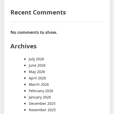
Recent Comments
No comments to show.
Archives
July 2026
June 2026
May 2026
April 2026
March 2026
February 2026
January 2026
December 2025
November 2025