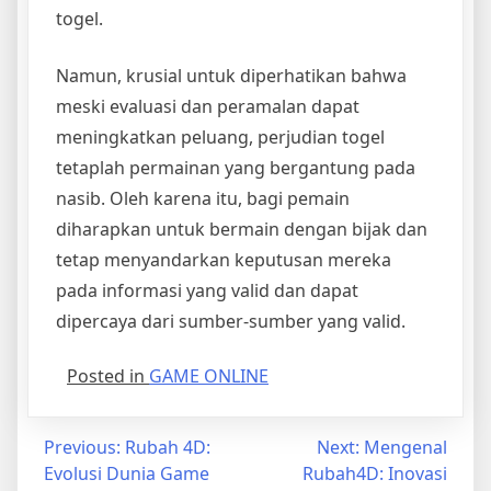
togel.
Namun, krusial untuk diperhatikan bahwa
meski evaluasi dan peramalan dapat
meningkatkan peluang, perjudian togel
tetaplah permainan yang bergantung pada
nasib. Oleh karena itu, bagi pemain
diharapkan untuk bermain dengan bijak dan
tetap menyandarkan keputusan mereka
pada informasi yang valid dan dapat
dipercaya dari sumber-sumber yang valid.
Posted in
GAME ONLINE
Post
Previous:
Rubah 4D:
Next:
Mengenal
Evolusi Dunia Game
Rubah4D: Inovasi