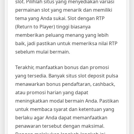
slot. Pilihlah situs yang menyediakan variasi
permainan slot yang menarik dan memiliki
tema yang Anda sukai. Slot dengan RTP
(Return to Player) tinggi biasanya
memberikan peluang menang yang lebih
baik, jadi pastikan untuk memeriksa nilai RTP
sebelum mulai bermain.
Terakhir, manfaatkan bonus dan promosi
yang tersedia. Banyak situs slot deposit pulsa
menawarkan bonus pendaftaran, cashback,
atau promosi harian yang dapat
meningkatkan modal bermain Anda. Pastikan
untuk membaca syarat dan ketentuan yang
berlaku agar Anda dapat memanfaatkan
penawaran tersebut dengan maksimal.