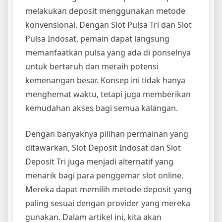
melakukan deposit menggunakan metode
konvensional. Dengan Slot Pulsa Tri dan Slot
Pulsa Indosat, pemain dapat langsung
memanfaatkan pulsa yang ada di ponselnya
untuk bertaruh dan meraih potensi
kemenangan besar. Konsep ini tidak hanya
menghemat waktu, tetapi juga memberikan
kemudahan akses bagi semua kalangan.
Dengan banyaknya pilihan permainan yang
ditawarkan, Slot Deposit Indosat dan Slot
Deposit Tri juga menjadi alternatif yang
menarik bagi para penggemar slot online.
Mereka dapat memilih metode deposit yang
paling sesuai dengan provider yang mereka
gunakan. Dalam artikel ini, kita akan