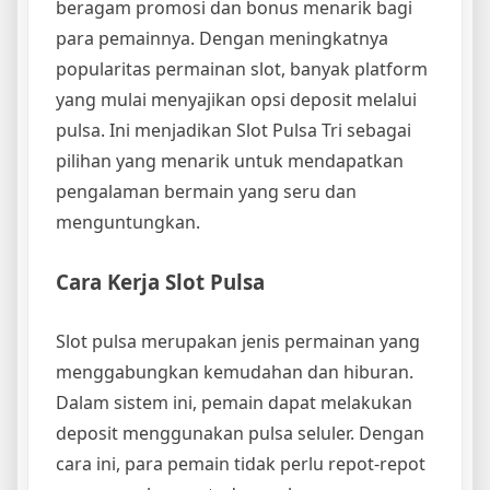
beragam promosi dan bonus menarik bagi
para pemainnya. Dengan meningkatnya
popularitas permainan slot, banyak platform
yang mulai menyajikan opsi deposit melalui
pulsa. Ini menjadikan Slot Pulsa Tri sebagai
pilihan yang menarik untuk mendapatkan
pengalaman bermain yang seru dan
menguntungkan.
Cara Kerja Slot Pulsa
Slot pulsa merupakan jenis permainan yang
menggabungkan kemudahan dan hiburan.
Dalam sistem ini, pemain dapat melakukan
deposit menggunakan pulsa seluler. Dengan
cara ini, para pemain tidak perlu repot-repot