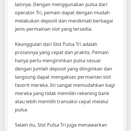
lainnya. Dengan menggunakan pulsa dari
operator Tri, pemain dapat dengan mudah
melakukan deposit dan menikmati berbagai
jenis permainan slot yang tersedia.
Keunggulan dari Slot Pulsa Tri adalah
prosesnya yang cepat dan praktis. Pemain
hanya perlu mengirimkan pulsa sesuai
dengan jumlah deposit yang diinginkan dan
langsung dapat mengakses permainan slot
favorit mereka. Ini sangat memudahkan bagi
mereka yang tidak memiliki rekening bank
atau lebih memilih transaksi cepat melalui
pulsa.
Selain itu, Slot Pulsa Tri juga menawarkan