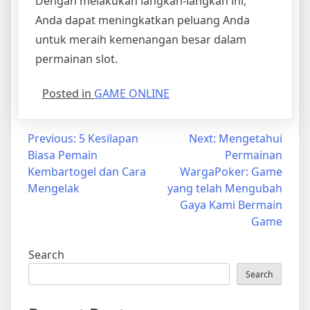
Dengan melakukan langkah-langkah ini,
Anda dapat meningkatkan peluang Anda
untuk meraih kemenangan besar dalam
permainan slot.
Posted in
GAME ONLINE
Post
Previous:
5 Kesilapan
Next:
Mengetahui
Biasa Pemain
Permainan
navigation
Kembartogel dan Cara
WargaPoker: Game
Mengelak
yang telah Mengubah
Gaya Kami Bermain
Game
Search
Search