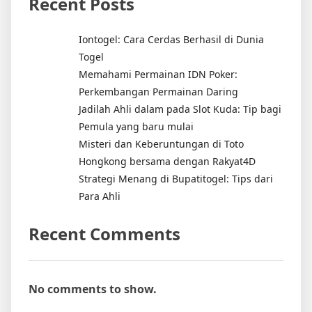
Recent Posts
Iontogel: Cara Cerdas Berhasil di Dunia
Togel
Memahami Permainan IDN Poker:
Perkembangan Permainan Daring
Jadilah Ahli dalam pada Slot Kuda: Tip bagi
Pemula yang baru mulai
Misteri dan Keberuntungan di Toto
Hongkong bersama dengan Rakyat4D
Strategi Menang di Bupatitogel: Tips dari
Para Ahli
Recent Comments
No comments to show.