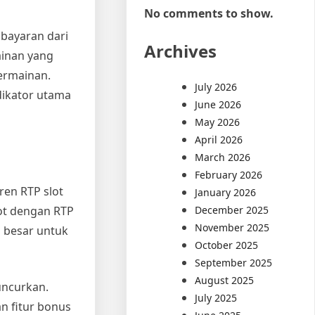
No comments to show.
mbayaran dari
Archives
ainan yang
ermainan.
July 2026
dikator utama
June 2026
May 2026
April 2026
March 2026
February 2026
ren RTP slot
January 2026
December 2025
ot dengan RTP
November 2025
h besar untuk
October 2025
September 2025
August 2025
uncurkan.
July 2025
n fitur bonus