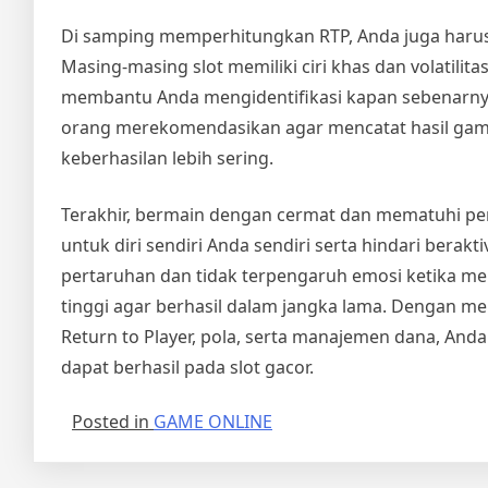
Di samping memperhitungkan RTP, Anda juga harus 
Masing-masing slot memiliki ciri khas dan volatili
membantu Anda mengidentifikasi kapan sebenarny
orang merekomendasikan agar mencatat hasil ga
keberhasilan lebih sering.
Terakhir, bermain dengan cermat dan mematuhi peng
untuk diri sendiri Anda sendiri serta hindari berakt
pertaruhan dan tidak terpengaruh emosi ketika men
tinggi agar berhasil dalam jangka lama. Dengan
Return to Player, pola, serta manajemen dana, A
dapat berhasil pada slot gacor.
Posted in
GAME ONLINE