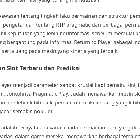
 wawasan tentang tingkah laku permainan dan struktur pe
an pengetahuan tentang RTP pragmatic dari berbagai perm
mbil keputusan yang lebih berinformasi sebelum memulai p
ang bergantung pada informasi Return to Player sebagai in
serta uang pada mesin yang kinerja yang terbaik.
n Slot Terbaru dan Prediksi
ayer menjadi parameter sangat krusial bagi pemain. Kini, t
n, contohnya Pragmatic Play, sudah menawarkan mesin sl
n RTP lebih lebih baik, pemain memiliki peluang yang lebi
cor semakin populer.
i adalah ternyata ada variasi pada permainan baru yang dil
variasi dalam game mereka, menawarkan berbagai tema da