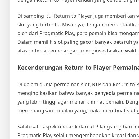
Di samping itu, Return to Player juga memberikan
slot yang tertentu. Misalnya, dengan memanfaatk
oleh dari Pragmatic Play, para pemain bisa menga
Dalam memilih slot paling gacor, banyak petaruh y
atas potensi kemenangan, menginvestasikan waktu 
Kecenderungan Return to Player Permaina
Di dalam dunia permainan slot, RTP dan Return to Pl
mengindikasikan bahwa banyak penyedia permaina
yang lebih tinggi agar menarik minat pemain. Denga
memenangkan imbalan yang, maka membuat slot ga
Salah satu aspek menarik dari RTP langsung hari in
Pragmatic Play selalu mengembangkan kreasi dan 