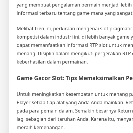
yang membuat pengalaman bermain menjadi lebih s
informasi terbaru tentang game mana yang sanga
Melihat tren ini, perkiraan mengenai slot pragmat
kompetisi dalam industri ini, di lebih banyak game
dapat memanfaatkan informasi RTP slot untuk mem
menang. Disiplin dalam mengikuti pergerakan RTP 
keberhasilan dalam permainan.
Game Gacor Slot: Tips Memaksimalkan P
Untuk meningkatkan kesempatan untuk menang pada
Player setiap tiap alat yang Anda Anda mainkan. Re
pada para pemain dalam. Semakin besarnya Return 
lagi sebagian dari taruhan Anda. Karena itu, men
meraih kemenangan.