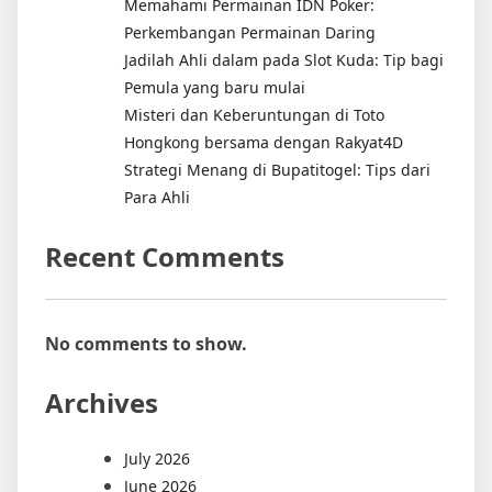
Memahami Permainan IDN Poker:
Perkembangan Permainan Daring
Jadilah Ahli dalam pada Slot Kuda: Tip bagi
Pemula yang baru mulai
Misteri dan Keberuntungan di Toto
Hongkong bersama dengan Rakyat4D
Strategi Menang di Bupatitogel: Tips dari
Para Ahli
Recent Comments
No comments to show.
Archives
July 2026
June 2026