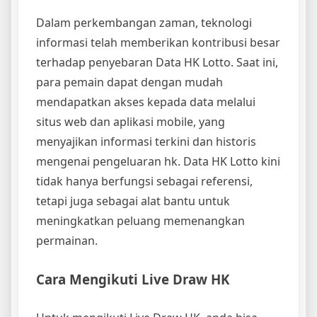
Dalam perkembangan zaman, teknologi
informasi telah memberikan kontribusi besar
terhadap penyebaran Data HK Lotto. Saat ini,
para pemain dapat dengan mudah
mendapatkan akses kepada data melalui
situs web dan aplikasi mobile, yang
menyajikan informasi terkini dan historis
mengenai pengeluaran hk. Data HK Lotto kini
tidak hanya berfungsi sebagai referensi,
tetapi juga sebagai alat bantu untuk
meningkatkan peluang memenangkan
permainan.
Cara Mengikuti Live Draw HK