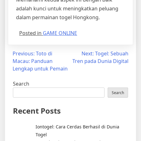
adalah kunci untuk meningkatkan peluang
dalam permainan togel Hongkong.
Posted in
GAME ONLINE
Post
Previous:
Toto di
Next:
Togel: Sebuah
Macau: Panduan
Tren pada Dunia Digital
navigation
Lengkap untuk Pemain
Search
Search
Recent Posts
Iontogel: Cara Cerdas Berhasil di Dunia
Togel