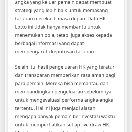
angka yang keluar, pemain dapat membuat
strategi yang lebih baik untuk memasang
taruhan mereka di masa depan. Data HK
Lotto ini tidak hanya membantu untuk
menemukan pola, tetapi juga akses kepada
berbagai informasi yang dapat
mempengaruhi keputusan taruhan.
Selain itu, hasil pengeluaran HK yang teratur
dan transparan memberikan rasa aman bagi
para pemain. Mereka bisa memantau dan
membandingkan pengeluaran sebelumnya
untuk mengevaluasi performa angka-angka
tertentu. Hal ini juga menjadi alasan
mengapa banyak pemain berinvestasi waktu
untuk memperhatikan setiap live draw HK.