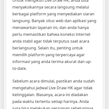
Untuk mengikuti Live Draw HK, anda bisa
menyaksikannya secara langsung melalui
berbagai platform yang menyediakan siaran
langsung. Banyak situs web dan aplikasi yang
menawarkan layanan ini, dan anda hanya
perlu memastikan bahwa koneksi internet
anda stabil agar tidak terputus saat acara
berlangsung. Selain itu, penting untuk
memilih platform yang terpercaya agar
informasi yang anda terima akurat dan up-
to-date.
Sebelum acara dimulai, pastikan anda sudah
mengetahui jadwal Live Draw HK agar tidak
ketinggalan. Biasanya, acara ini diadakan
pada waktu tertentu setiap harinya. Anda
juga bisa melakukan persiapan sebelumnya