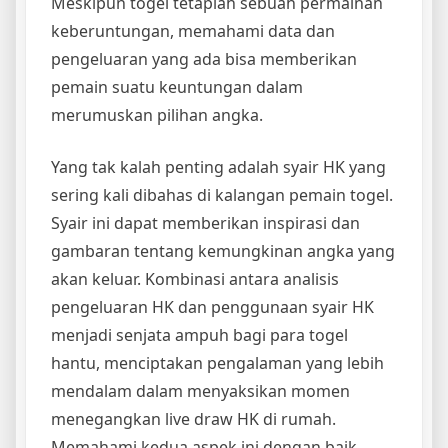
Meskipun togel tetaplah sebuah permainan
keberuntungan, memahami data dan
pengeluaran yang ada bisa memberikan
pemain suatu keuntungan dalam
merumuskan pilihan angka.
Yang tak kalah penting adalah syair HK yang
sering kali dibahas di kalangan pemain togel.
Syair ini dapat memberikan inspirasi dan
gambaran tentang kemungkinan angka yang
akan keluar. Kombinasi antara analisis
pengeluaran HK dan penggunaan syair HK
menjadi senjata ampuh bagi para togel
hantu, menciptakan pengalaman yang lebih
mendalam dalam menyaksikan momen
menegangkan live draw HK di rumah.
Memahami kedua aspek ini dengan baik