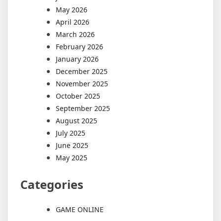
May 2026
April 2026
March 2026
February 2026
January 2026
December 2025
November 2025
October 2025
September 2025
August 2025
July 2025
June 2025
May 2025
Categories
GAME ONLINE