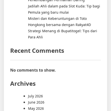
Jadilah Ahli dalam pada Slot Kuda: Tip bagi
Pemula yang baru mulai
Misteri dan Keberuntungan di Toto
Hongkong bersama dengan Rakyat4D
Strategi Menang di Bupatitogel: Tips dari
Para Ahli
Recent Comments
No comments to show.
Archives
July 2026
June 2026
May 2026