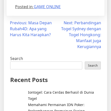
Posted in
GAME ONLINE
Post
Previous:
Masa Depan
Next:
Perbandingan
Rubah4D: Apa yang
Togel Sydney dengan
navigation
Harus Kita Harapkan?
Togel Hongkong:
Manfaat juga
Kerugiannya
Search
Search
Recent Posts
Iontogel: Cara Cerdas Berhasil di Dunia
Togel
Memahami Permainan IDN Poker:
Perkembangan Permainan Daring