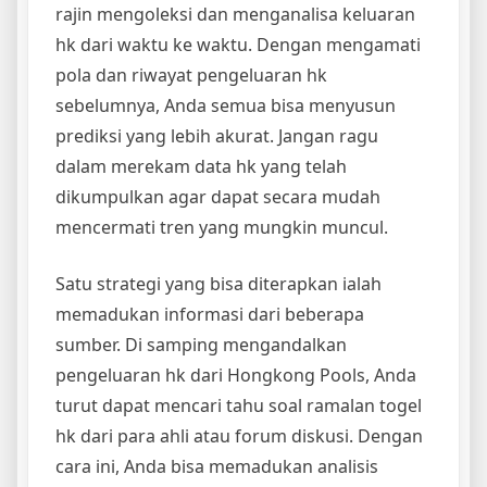
rajin mengoleksi dan menganalisa keluaran
hk dari waktu ke waktu. Dengan mengamati
pola dan riwayat pengeluaran hk
sebelumnya, Anda semua bisa menyusun
prediksi yang lebih akurat. Jangan ragu
dalam merekam data hk yang telah
dikumpulkan agar dapat secara mudah
mencermati tren yang mungkin muncul.
Satu strategi yang bisa diterapkan ialah
memadukan informasi dari beberapa
sumber. Di samping mengandalkan
pengeluaran hk dari Hongkong Pools, Anda
turut dapat mencari tahu soal ramalan togel
hk dari para ahli atau forum diskusi. Dengan
cara ini, Anda bisa memadukan analisis