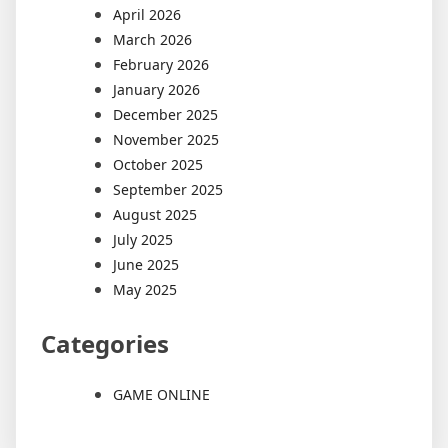
April 2026
March 2026
February 2026
January 2026
December 2025
November 2025
October 2025
September 2025
August 2025
July 2025
June 2025
May 2025
Categories
GAME ONLINE