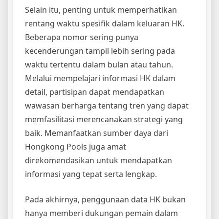
Selain itu, penting untuk memperhatikan
rentang waktu spesifik dalam keluaran HK.
Beberapa nomor sering punya
kecenderungan tampil lebih sering pada
waktu tertentu dalam bulan atau tahun.
Melalui mempelajari informasi HK dalam
detail, partisipan dapat mendapatkan
wawasan berharga tentang tren yang dapat
memfasilitasi merencanakan strategi yang
baik. Memanfaatkan sumber daya dari
Hongkong Pools juga amat
direkomendasikan untuk mendapatkan
informasi yang tepat serta lengkap.
Pada akhirnya, penggunaan data HK bukan
hanya memberi dukungan pemain dalam