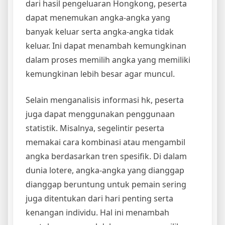
dari hasil pengeluaran Hongkong, peserta
dapat menemukan angka-angka yang
banyak keluar serta angka-angka tidak
keluar. Ini dapat menambah kemungkinan
dalam proses memilih angka yang memiliki
kemungkinan lebih besar agar muncul.
Selain menganalisis informasi hk, peserta
juga dapat menggunakan penggunaan
statistik. Misalnya, segelintir peserta
memakai cara kombinasi atau mengambil
angka berdasarkan tren spesifik. Di dalam
dunia lotere, angka-angka yang dianggap
dianggap beruntung untuk pemain sering
juga ditentukan dari hari penting serta
kenangan individu. Hal ini menambah