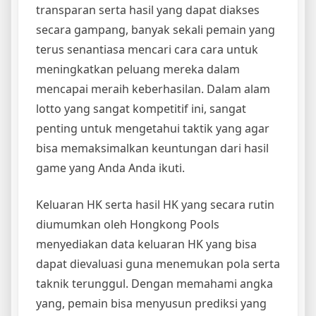
transparan serta hasil yang dapat diakses
secara gampang, banyak sekali pemain yang
terus senantiasa mencari cara cara untuk
meningkatkan peluang mereka dalam
mencapai meraih keberhasilan. Dalam alam
lotto yang sangat kompetitif ini, sangat
penting untuk mengetahui taktik yang agar
bisa memaksimalkan keuntungan dari hasil
game yang Anda Anda ikuti.
Keluaran HK serta hasil HK yang secara rutin
diumumkan oleh Hongkong Pools
menyediakan data keluaran HK yang bisa
dapat dievaluasi guna menemukan pola serta
taknik terunggul. Dengan memahami angka
yang, pemain bisa menyusun prediksi yang