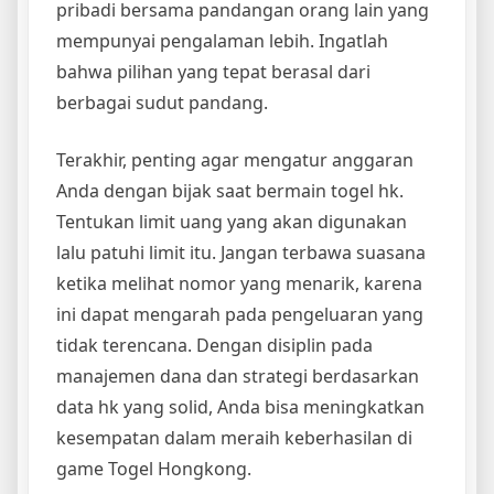
pribadi bersama pandangan orang lain yang
mempunyai pengalaman lebih. Ingatlah
bahwa pilihan yang tepat berasal dari
berbagai sudut pandang.
Terakhir, penting agar mengatur anggaran
Anda dengan bijak saat bermain togel hk.
Tentukan limit uang yang akan digunakan
lalu patuhi limit itu. Jangan terbawa suasana
ketika melihat nomor yang menarik, karena
ini dapat mengarah pada pengeluaran yang
tidak terencana. Dengan disiplin pada
manajemen dana dan strategi berdasarkan
data hk yang solid, Anda bisa meningkatkan
kesempatan dalam meraih keberhasilan di
game Togel Hongkong.