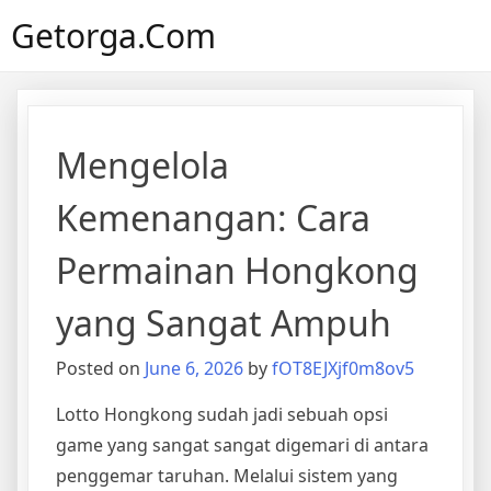
Skip
Getorga.com
to
content
Mengelola
Kemenangan: Cara
Permainan Hongkong
yang Sangat Ampuh
Posted on
June 6, 2026
by
fOT8EJXjf0m8ov5
Lotto Hongkong sudah jadi sebuah opsi
game yang sangat sangat digemari di antara
penggemar taruhan. Melalui sistem yang