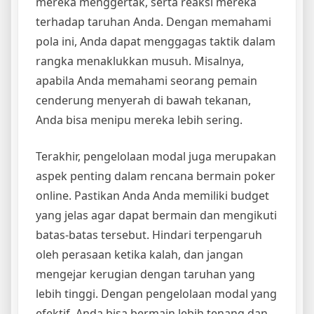
mereka menggertak, serta reaksi mereka
terhadap taruhan Anda. Dengan memahami
pola ini, Anda dapat menggagas taktik dalam
rangka menaklukkan musuh. Misalnya,
apabila Anda memahami seorang pemain
cenderung menyerah di bawah tekanan,
Anda bisa menipu mereka lebih sering.
Terakhir, pengelolaan modal juga merupakan
aspek penting dalam rencana bermain poker
online. Pastikan Anda Anda memiliki budget
yang jelas agar dapat bermain dan mengikuti
batas-batas tersebut. Hindari terpengaruh
oleh perasaan ketika kalah, dan jangan
mengejar kerugian dengan taruhan yang
lebih tinggi. Dengan pengelolaan modal yang
efektif, Anda bisa bermain lebih tenang dan