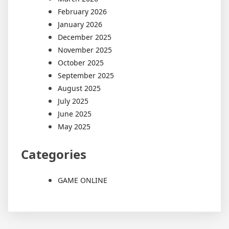
February 2026
January 2026
December 2025
November 2025
October 2025
September 2025
August 2025
July 2025
June 2025
May 2025
Categories
GAME ONLINE