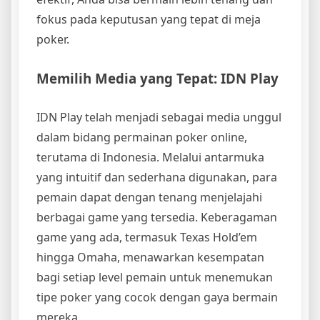
fokus pada keputusan yang tepat di meja
poker.
Memilih Media yang Tepat: IDN Play
IDN Play telah menjadi sebagai media unggul
dalam bidang permainan poker online,
terutama di Indonesia. Melalui antarmuka
yang intuitif dan sederhana digunakan, para
pemain dapat dengan tenang menjelajahi
berbagai game yang tersedia. Keberagaman
game yang ada, termasuk Texas Hold’em
hingga Omaha, menawarkan kesempatan
bagi setiap level pemain untuk menemukan
tipe poker yang cocok dengan gaya bermain
mereka.