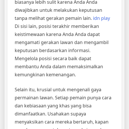
biasanya lebih sulit karena Anda Anda
diwajibkan untuk melakukan keputusan
tanpa melihat gerakan pemain lain.
idn play
Di sisi lain, posisi terakhir memberikan
keistimewaan karena Anda Anda dapat
mengamati gerakan lawan dan mengambil
keputusan berdasarkan informasi.
Mengelola posisi secara baik dapat
membantu Anda dalam memaksimalkan
kemungkinan kemenangan.
Selain itu, krusial untuk mengenali gaya
permainan lawan. Setiap pemain punya cara
dan kebiasaan yang khas yang bisa
dimanfaatkan. Usahakan supaya
menyaksikan cara mereka bertaruh, kapan