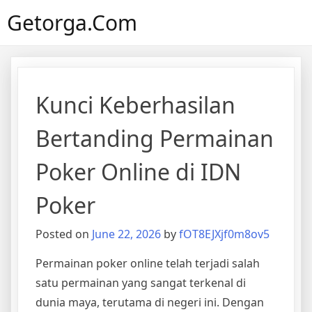
Skip
Getorga.com
to
content
Kunci Keberhasilan
Bertanding Permainan
Poker Online di IDN
Poker
Posted on
June 22, 2026
by
fOT8EJXjf0m8ov5
Permainan poker online telah terjadi salah
satu permainan yang sangat terkenal di
dunia maya, terutama di negeri ini. Dengan