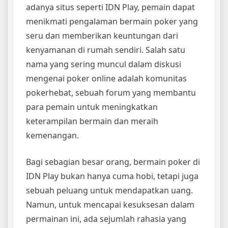
adanya situs seperti IDN Play, pemain dapat
menikmati pengalaman bermain poker yang
seru dan memberikan keuntungan dari
kenyamanan di rumah sendiri. Salah satu
nama yang sering muncul dalam diskusi
mengenai poker online adalah komunitas
pokerhebat, sebuah forum yang membantu
para pemain untuk meningkatkan
keterampilan bermain dan meraih
kemenangan.
Bagi sebagian besar orang, bermain poker di
IDN Play bukan hanya cuma hobi, tetapi juga
sebuah peluang untuk mendapatkan uang.
Namun, untuk mencapai kesuksesan dalam
permainan ini, ada sejumlah rahasia yang