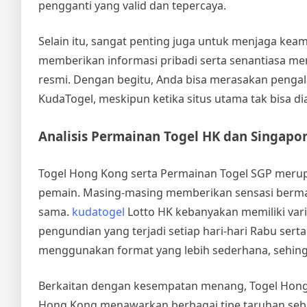
pengganti yang valid dan tepercaya.
Selain itu, sangat penting juga untuk menjaga ke
memberikan informasi pribadi serta senantiasa m
resmi. Dengan begitu, Anda bisa merasakan penga
KudaTogel, meskipun ketika situs utama tak bisa di
Analisis Permainan Togel HK dan Singapo
Togel Hong Kong serta Permainan Togel SGP merup
pemain. Masing-masing memberikan sensasi berma
sama.
kudatogel
Lotto HK kebanyakan memiliki varia
pengundian yang terjadi setiap hari-hari Rabu serta 
menggunakan format yang lebih sederhana, sehing
Berkaitan dengan kesempatan menang, Togel Hong 
Hong Kong menawarkan berbagai tipe taruhan seba