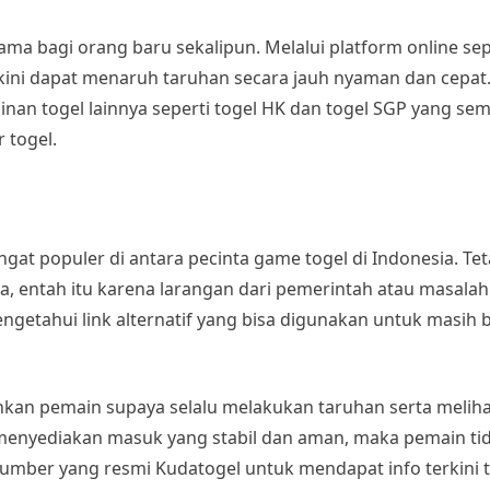
ma bagi orang baru sekalipun. Melalui platform online sep
kini dapat menaruh taruhan secara jauh nyaman dan cepat. 
nan togel lainnya seperti togel HK dan togel SGP yang se
 togel.
at populer di antara pecinta game togel di Indonesia. Tet
 entah itu karena larangan dari pemerintah atau masalah
engetahui link alternatif yang bisa digunakan untuk masih 
an pemain supaya selalu melakukan taruhan serta melihat
ya menyediakan masuk yang stabil dan aman, maka pemain ti
sumber yang resmi Kudatogel untuk mendapat info terkini 