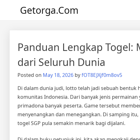
Skip
Getorga.com
to
content
Panduan Lengkap Togel: M
dari Seluruh Dunia
Posted on
May 18, 2026
by
fOT8EJXjf0m8ov5
Di dalam dunia judi, lotto telah jadi sebuah bentu
komunitas Indonesia. Dari banyak jenis permainan y
primadona banyak peserta. Game tersebut membe
menyenangkan dan menegangkan. Di samping itu, b
togel SGP pula semakin menarik bagi dijalani.
Di dalam buku petunjuk ini, kita akan mengkaji de