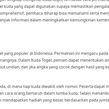
gel kuda yang dapat digunakan supaya memastikan pengal
komprehensif, pembaca diharap bisa memahami serta meny
 banyak informasi dalam meningkatkan kemungkinan keme
l yang populer di Indonesia. Permainan ini mengacu pada
angnya. Dalam Kuda Togel, pemain dapat menentukan a
put undian, dan jika angka yang cocok dengan hasil yang k
uda, di mana tiap kuda diwakili oleh nomor. Peserta dapa
an cara orang bertaruh dalam lomba kuda. Selain menamb
 mendapatkan hadiah yang besar, berdasarkan pada juml