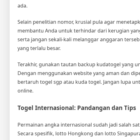
ada.
Selain penelitian nomor, krusial pula agar meneta
membantu Anda untuk terhindar dari kerugian yang
serta jangan sekali-kali melanggar anggaran terseb
yang terlalu besar.
Terakhir, gunakan tautan backup kudatogel yang 
Dengan menggunakan website yang aman dan diper
bertaruh togel sgp atau kuda togel. Jangan lupa u
online.
Togel Internasional: Pandangan dan Tips
Permainan angka internasional sudah jadi salah sa
Secara spesifik, lotto Hongkong dan lotto Singap