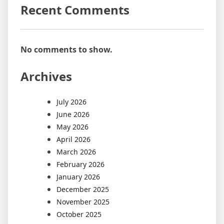
Recent Comments
No comments to show.
Archives
July 2026
June 2026
May 2026
April 2026
March 2026
February 2026
January 2026
December 2025
November 2025
October 2025