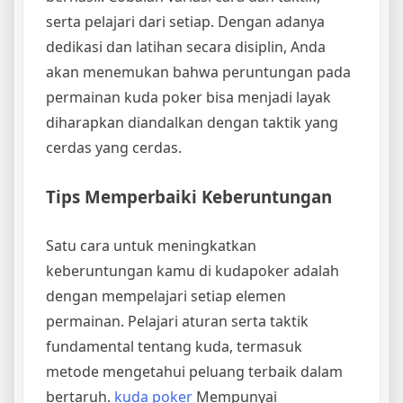
serta pelajari dari setiap. Dengan adanya
dedikasi dan latihan secara disiplin, Anda
akan menemukan bahwa peruntungan pada
permainan kuda poker bisa menjadi layak
diharapkan diandalkan dengan taktik yang
cerdas yang cerdas.
Tips Memperbaiki Keberuntungan
Satu cara untuk meningkatkan
keberuntungan kamu di kudapoker adalah
dengan mempelajari setiap elemen
permainan. Pelajari aturan serta taktik
fundamental tentang kuda, termasuk
metode mengetahui peluang terbaik dalam
bertaruh.
kuda poker
Mempunyai