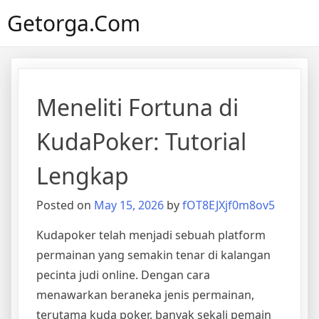
Skip
Getorga.com
to
content
Meneliti Fortuna di
KudaPoker: Tutorial
Lengkap
Posted on
May 15, 2026
by
fOT8EJXjf0m8ov5
Kudapoker telah menjadi sebuah platform
permainan yang semakin tenar di kalangan
pecinta judi online. Dengan cara
menawarkan beraneka jenis permainan,
terutama kuda poker, banyak sekali pemain