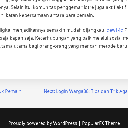
a. Selain itu, komunitas penggemar lotre juga aktif akti
n ikatan kebersamaan antara para pemain.
 digital menjadikannya semakin mudah dijangkau.
dewi 4d
P
n saja kapan saja. Keterhubungan yang baik melalui sosial 
n utama utama bagi orang-orang yang mencari metode baru
uk Pemain
Next:
Login Warga88: Tips dan Trik Aga
Proudly powered by WordPress
|
PopularFX Theme