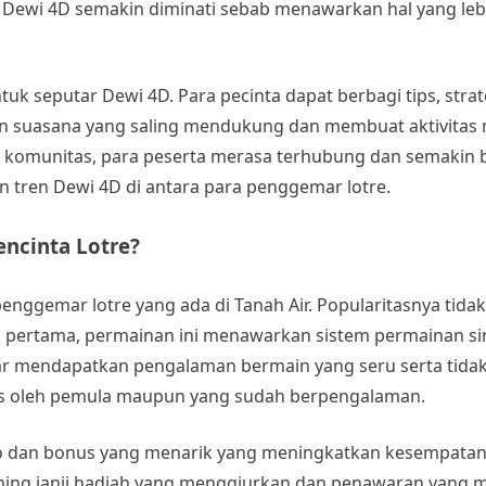
, Dewi 4D semakin diminati sebab menawarkan hal yang leb
k seputar Dewi 4D. Para pecinta dapat berbagi tips, strat
n suasana yang saling mendukung dan membuat aktivitas 
a komunitas, para peserta merasa terhubung dan semakin 
 tren Dewi 4D di antara para penggemar lotre.
ncinta Lotre?
ggemar lotre yang ada di Tanah Air. Popularitasnya tidak 
 pertama, permainan ini menawarkan sistem permainan si
 mendapatkan pengalaman bermain yang seru serta tid
s oleh pemula maupun yang sudah berpengalaman.
o dan bonus yang menarik yang meningkatkan kesempatan
ng janji hadiah yang menggiurkan dan penawaran yang 