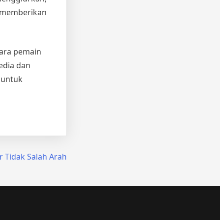
f memberikan
ara pemain
media dan
 untuk
r Tidak Salah Arah