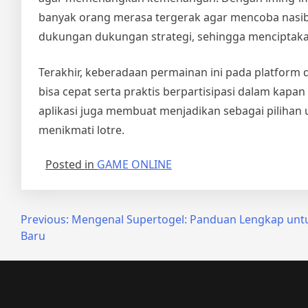
banyak orang merasa tergerak agar mencoba nasibny
dukungan dukungan strategi, sehingga menciptaka
Terakhir, keberadaan permainan ini pada platform
bisa cepat serta praktis berpartisipasi dalam kapa
aplikasi juga membuat menjadikan sebagai piliha
menikmati lotre.
Posted in
GAME ONLINE
Post
Previous:
Mengenal Supertogel: Panduan Lengkap unt
Baru
navigation