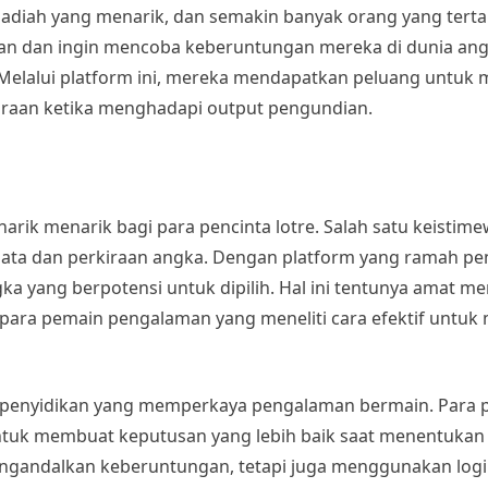
hadiah yang menarik, dan semakin banyak orang yang terta
n dan ingin mencoba keberuntungan mereka di dunia an
. Melalui platform ini, mereka mendapatkan peluang untuk
iraan ketika menghadapi output pengundian.
ik menarik bagi para pencinta lotre. Salah satu keistim
ata dan perkiraan angka. Dengan platform yang ramah p
 yang berpotensi untuk dipilih. Hal ini tentunya amat m
para pemain pengalaman yang meneliti cara efektif untuk
tur penyidikan yang memperkaya pengalaman bermain. Para
ntuk membuat keputusan yang lebih baik saat menentukan 
ngandalkan keberuntungan, tetapi juga menggunakan logi