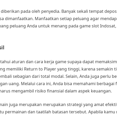
 diberikan pada oleh penyedia. Banyak sekali tempat depos
sa dimanfaatkan. Manfaatkan setiap peluang agar mendap
ang peluang Anda untuk menang pada game slot Indosat, 
il
tahui aturan dan cara kerja game supaya dapat memaksim
 memiliki Return to Player yang tinggi, karena semakin tin
li sebagian dari total modal. Selain, Anda juga perlu ber
 uang. Melalui cara ini, Anda bisa memahami berbagai f
arus mengambil risiko finansial dalam aspek keuangan.
ain juga merupakan merupakan strategi yang amat efektif
u permainan dan taatilah batasan tersebut. Apabila kamu