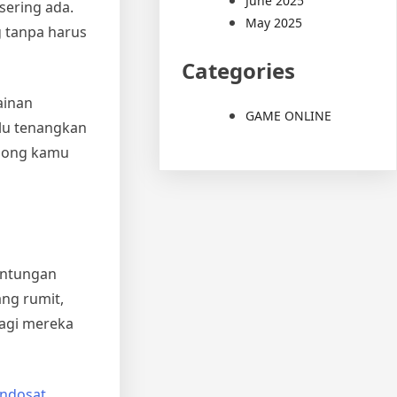
June 2025
sering ada.
May 2025
 tanpa harus
Categories
ainan
GAME ONLINE
lu tenangkan
olong kamu
untungan
ng rumit,
bagi mereka
Indosat