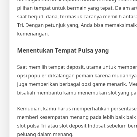
pilihan tempat untuk bermain yang tepat. Dalam art
saat berjudi dana, termasuk caranya memilih antara 
Tri. Dengan petunjuk yang, Anda bisa memaksimal
kemenangan.
Menentukan Tempat Pulsa yang
Saat memilih tempat deposit, utama untuk mempert
opsi populer di kalangan pemain karena mudahnya da
juga memberikan berbagai opsi game menarik. Mema
bisakah membantu kamu menemukan slot yang pali
Kemudian, kamu harus memperhatikan persentase pe
memberi kesempatan menang pada lebih baik baik j
slot pulsa Tri atau slot deposit Indosat sebelum b
peluang dalam menang.