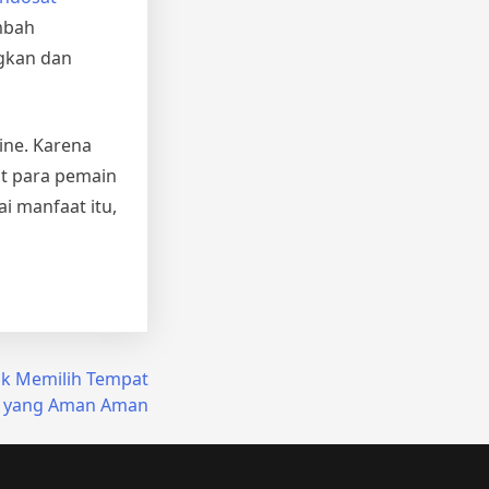
mbah
gkan dan
line. Karena
at para pemain
i manfaat itu,
juk Memilih Tempat
 yang Aman Aman