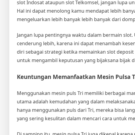
slot Indosat ataupun slot Telkomsel, jangan lupa
Hal ini dapat menolong kamu mendapat lebih ban
mengeluarkan lebih banyak lebih banyak dari domp
Jangan lupa pentingnya waktu dalam bermain slot
cenderung lebih, karena ini dapat menambah kese
diri sebagai strategi ketika memainkan slot depo
untuk mengambil keputusan yang bijaksana bijak 
Keuntungan Memanfaatkan Mesin Pulsa T
Menggunakan mesin puls Tri memiliki berbagai ma
utama adalah kemudahan yang dalam melaksanakan d
hanya menggunakan puls dari Tri, mereka bisa lan
yang sering kesulitan dalam mencari cara untuk me
Di samping itu, mesin pulsa Tri juga dikenal kare