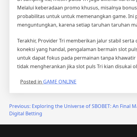
Melalui keberadaan promo khusus, misalnya bonu
probabilitas untuk untuk memenangkan game. Ini
menguntungkan, karena setiap taruhan taruhan m
Terakhir, Provider Tri memberikan jalur stabil serta
koneksi yang handal, pengalaman bermain slot puls
untuk dapat fokus pada permainan tanpa khawatir 
tidak mengherankan jika slot puls Tri kian disukai 
Posted in
GAME ONLINE
Post
Previous:
Exploring the Universe of SBOBET: An Final M
Digital Betting
navigation