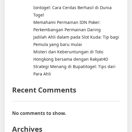
Iontogel: Cara Cerdas Berhasil di Dunia
Togel
Memahami Permainan IDN Poker:
Perkembangan Permainan Daring
Jadilah Ahli dalam pada Slot Kuda: Tip bagi
Pemula yang baru mulai
Misteri dan Keberuntungan di Toto
Hongkong bersama dengan Rakyat4D
Strategi Menang di Bupatitogel: Tips dari
Para Ahli
Recent Comments
No comments to show.
Archives