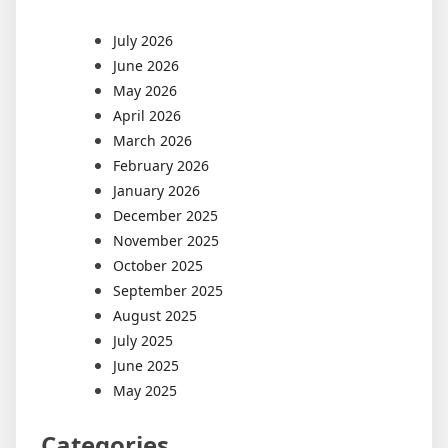
July 2026
June 2026
May 2026
April 2026
March 2026
February 2026
January 2026
December 2025
November 2025
October 2025
September 2025
August 2025
July 2025
June 2025
May 2025
Categories