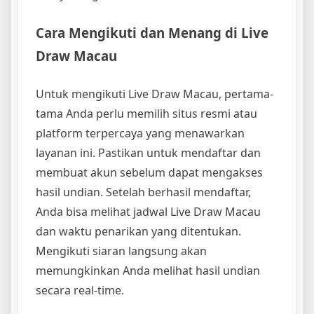
Cara Mengikuti dan Menang di Live
Draw Macau
Untuk mengikuti Live Draw Macau, pertama-
tama Anda perlu memilih situs resmi atau
platform terpercaya yang menawarkan
layanan ini. Pastikan untuk mendaftar dan
membuat akun sebelum dapat mengakses
hasil undian. Setelah berhasil mendaftar,
Anda bisa melihat jadwal Live Draw Macau
dan waktu penarikan yang ditentukan.
Mengikuti siaran langsung akan
memungkinkan Anda melihat hasil undian
secara real-time.