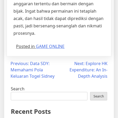
anggaran tertentu dan bermain dengan
bijak. Ingat bahwa permainan ini tetaplah
acak, dan hasil tidak dapat diprediksi dengan
pasti, jadi bersenang-senanglah dan nikmati
prosesnya.
Posted in
GAME ONLINE
Post
Previous:
Data SDY:
Next:
Explore HK
Memahami Pola
Expenditure: An In-
navigation
Keluaran Togel Sidney
Depth Analysis
Search
Search
Recent Posts