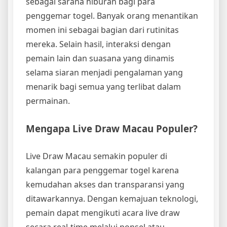
sebagai sarana hiburan bagi para
penggemar togel. Banyak orang menantikan
momen ini sebagai bagian dari rutinitas
mereka. Selain hasil, interaksi dengan
pemain lain dan suasana yang dinamis
selama siaran menjadi pengalaman yang
menarik bagi semua yang terlibat dalam
permainan.
Mengapa Live Draw Macau Populer?
Live Draw Macau semakin populer di
kalangan para penggemar togel karena
kemudahan akses dan transparansi yang
ditawarkannya. Dengan kemajuan teknologi,
pemain dapat mengikuti acara live draw