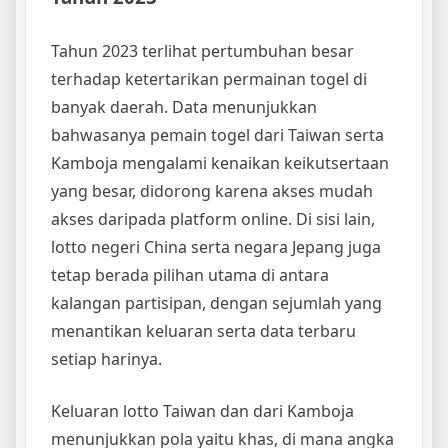
Tahun 2023 terlihat pertumbuhan besar
terhadap ketertarikan permainan togel di
banyak daerah. Data menunjukkan
bahwasanya pemain togel dari Taiwan serta
Kamboja mengalami kenaikan keikutsertaan
yang besar, didorong karena akses mudah
akses daripada platform online. Di sisi lain,
lotto negeri China serta negara Jepang juga
tetap berada pilihan utama di antara
kalangan partisipan, dengan sejumlah yang
menantikan keluaran serta data terbaru
setiap harinya.
Keluaran lotto Taiwan dan dari Kamboja
menunjukkan pola yaitu khas, di mana angka