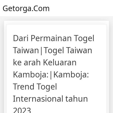
Skip
Getorga.com
to
content
Dari Permainan Togel
Taiwan|Togel Taiwan
ke arah Keluaran
Kamboja:|Kamboja:
Trend Togel
Internasional tahun
2023