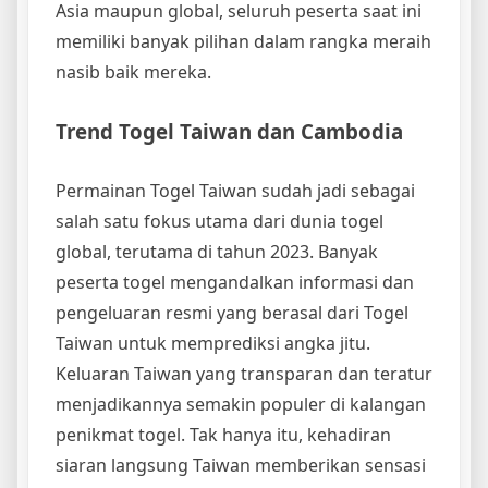
Asia maupun global, seluruh peserta saat ini
memiliki banyak pilihan dalam rangka meraih
nasib baik mereka.
Trend Togel Taiwan dan Cambodia
Permainan Togel Taiwan sudah jadi sebagai
salah satu fokus utama dari dunia togel
global, terutama di tahun 2023. Banyak
peserta togel mengandalkan informasi dan
pengeluaran resmi yang berasal dari Togel
Taiwan untuk memprediksi angka jitu.
Keluaran Taiwan yang transparan dan teratur
menjadikannya semakin populer di kalangan
penikmat togel. Tak hanya itu, kehadiran
siaran langsung Taiwan memberikan sensasi