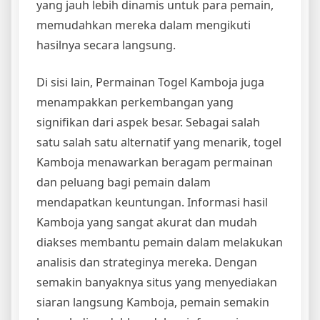
yang jauh lebih dinamis untuk para pemain,
memudahkan mereka dalam mengikuti
hasilnya secara langsung.
Di sisi lain, Permainan Togel Kamboja juga
menampakkan perkembangan yang
signifikan dari aspek besar. Sebagai salah
satu salah satu alternatif yang menarik, togel
Kamboja menawarkan beragam permainan
dan peluang bagi pemain dalam
mendapatkan keuntungan. Informasi hasil
Kamboja yang sangat akurat dan mudah
diakses membantu pemain dalam melakukan
analisis dan strateginya mereka. Dengan
semakin banyaknya situs yang menyediakan
siaran langsung Kamboja, pemain semakin