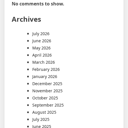
No comments to show.
Archives
July 2026
June 2026
May 2026
April 2026
March 2026
February 2026
January 2026
December 2025
November 2025
October 2025
September 2025
August 2025
July 2025
June 2025