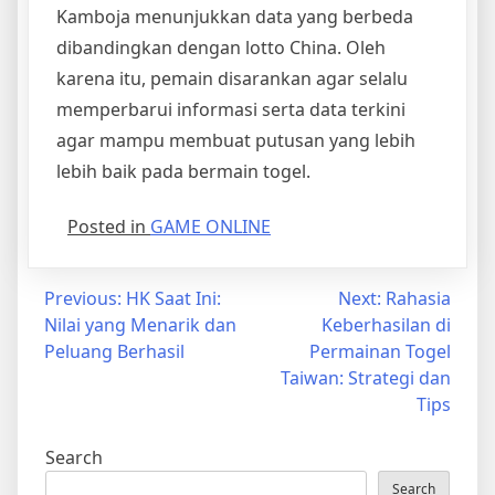
Kamboja menunjukkan data yang berbeda
dibandingkan dengan lotto China. Oleh
karena itu, pemain disarankan agar selalu
memperbarui informasi serta data terkini
agar mampu membuat putusan yang lebih
lebih baik pada bermain togel.
Posted in
GAME ONLINE
Post
Previous:
HK Saat Ini:
Next:
Rahasia
Nilai yang Menarik dan
Keberhasilan di
navigation
Peluang Berhasil
Permainan Togel
Taiwan: Strategi dan
Tips
Search
Search