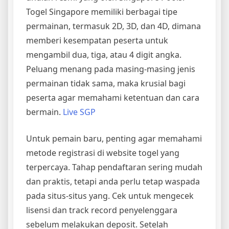
Togel Singapore memiliki berbagai tipe
permainan, termasuk 2D, 3D, dan 4D, dimana
memberi kesempatan peserta untuk
mengambil dua, tiga, atau 4 digit angka.
Peluang menang pada masing-masing jenis
permainan tidak sama, maka krusial bagi
peserta agar memahami ketentuan dan cara
bermain.
Live SGP
Untuk pemain baru, penting agar memahami
metode registrasi di website togel yang
terpercaya. Tahap pendaftaran sering mudah
dan praktis, tetapi anda perlu tetap waspada
pada situs-situs yang. Cek untuk mengecek
lisensi dan track record penyelenggara
sebelum melakukan deposit. Setelah