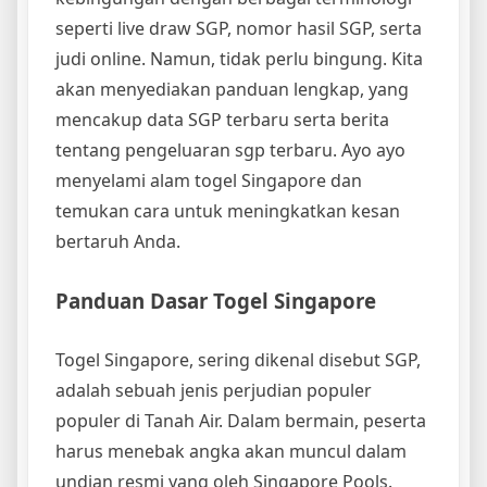
seperti live draw SGP, nomor hasil SGP, serta
judi online. Namun, tidak perlu bingung. Kita
akan menyediakan panduan lengkap, yang
mencakup data SGP terbaru serta berita
tentang pengeluaran sgp terbaru. Ayo ayo
menyelami alam togel Singapore dan
temukan cara untuk meningkatkan kesan
bertaruh Anda.
Panduan Dasar Togel Singapore
Togel Singapore, sering dikenal disebut SGP,
adalah sebuah jenis perjudian populer
populer di Tanah Air. Dalam bermain, peserta
harus menebak angka akan muncul dalam
undian resmi yang oleh Singapore Pools.