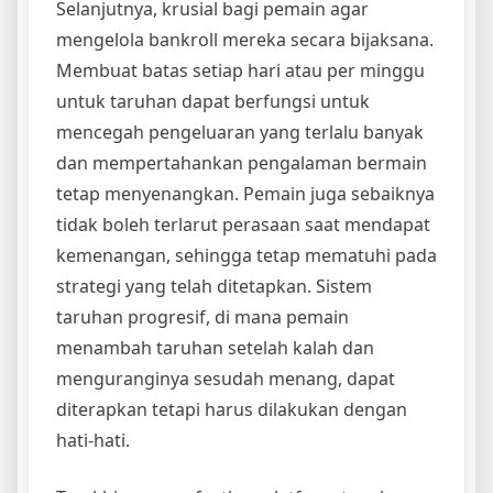
Selanjutnya, krusial bagi pemain agar
mengelola bankroll mereka secara bijaksana.
Membuat batas setiap hari atau per minggu
untuk taruhan dapat berfungsi untuk
mencegah pengeluaran yang terlalu banyak
dan mempertahankan pengalaman bermain
tetap menyenangkan. Pemain juga sebaiknya
tidak boleh terlarut perasaan saat mendapat
kemenangan, sehingga tetap mematuhi pada
strategi yang telah ditetapkan. Sistem
taruhan progresif, di mana pemain
menambah taruhan setelah kalah dan
menguranginya sesudah menang, dapat
diterapkan tetapi harus dilakukan dengan
hati-hati.