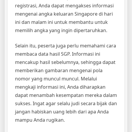
registrasi, Anda dapat mengakses informasi
mengenai angka keluaran Singapore di hari
ini dan malam ini untuk membantu untuk
memilih angka yang ingin dipertaruhkan.
Selain itu, peserta juga perlu memahami cara
membaca data hasil SGP. Informasi ini
mencakup hasil sebelumnya, sehingga dapat
memberikan gambaran mengenai pola
nomor yang muncul muncul. Melalui
mengkaji informasi ini, Anda diharapkan
dapat menambah kesempatan mereka dalam
sukses. Ingat agar selalu judi secara bijak dan
jangan habiskan uang lebih dari apa Anda
mampu Anda rugikan.