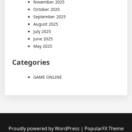
November 2025
October 2025
September 2025
August 2025
July 2025
June 2025
May 2025
Categories
GAME ONLINE
Proudly powered by WordPress
|
PopularFX Theme