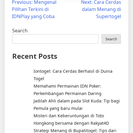
Post
Previous:
Mengenal
Next:
Cara Cerdas
Pilihan Terkini di
dalam Menang di
navigation
IDNPlay yang Coba
Supertogel
Search
Search
Recent Posts
Iontogel: Cara Cerdas Berhasil di Dunia
Togel
Memahami Permainan IDN Poker:
Perkembangan Permainan Daring
Jadilah Ahli dalam pada Slot Kuda: Tip bagi
Pemula yang baru mulai
Misteri dan Keberuntungan di Toto
Hongkong bersama dengan Rakyat4D
Strategi Menang di Bupatitogel: Tips dari