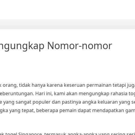
Mengungkap Nomor-nomor
k orang, tidak hanya karena keseruan permainan tetapi ju
beruntungan. Hari ini, kami akan mengungkap rahasia tog
re yang sangat populer dan pastinya angka keluaran yang s
gka yang tepat, beberapa pemain dapat mendapatkan gam
pek togel Singapore, termasuk angka-angka yang sering ser