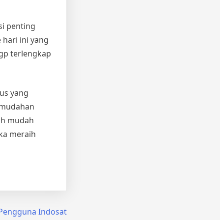
si penting
hari ini yang
sgp terlengkap
tus yang
kemudahan
bih mudah
ka meraih
k Pengguna Indosat