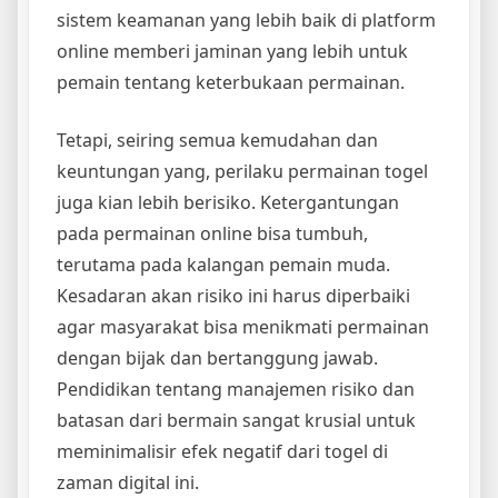
sistem keamanan yang lebih baik di platform
online memberi jaminan yang lebih untuk
pemain tentang keterbukaan permainan.
Tetapi, seiring semua kemudahan dan
keuntungan yang, perilaku permainan togel
juga kian lebih berisiko. Ketergantungan
pada permainan online bisa tumbuh,
terutama pada kalangan pemain muda.
Kesadaran akan risiko ini harus diperbaiki
agar masyarakat bisa menikmati permainan
dengan bijak dan bertanggung jawab.
Pendidikan tentang manajemen risiko dan
batasan dari bermain sangat krusial untuk
meminimalisir efek negatif dari togel di
zaman digital ini.