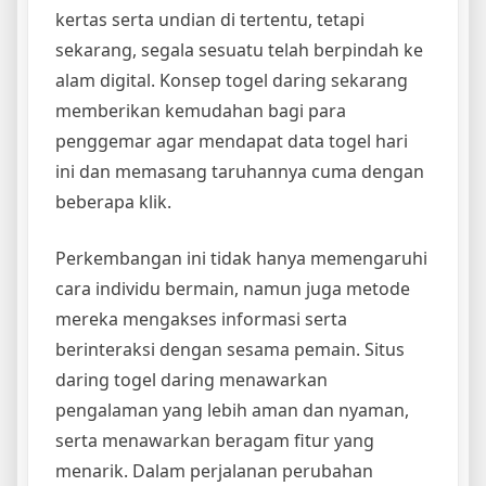
kertas serta undian di tertentu, tetapi
sekarang, segala sesuatu telah berpindah ke
alam digital. Konsep togel daring sekarang
memberikan kemudahan bagi para
penggemar agar mendapat data togel hari
ini dan memasang taruhannya cuma dengan
beberapa klik.
Perkembangan ini tidak hanya memengaruhi
cara individu bermain, namun juga metode
mereka mengakses informasi serta
berinteraksi dengan sesama pemain. Situs
daring togel daring menawarkan
pengalaman yang lebih aman dan nyaman,
serta menawarkan beragam fitur yang
menarik. Dalam perjalanan perubahan