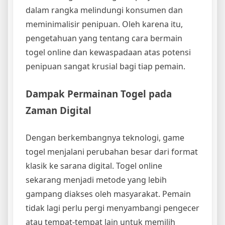
dalam rangka melindungi konsumen dan
meminimalisir penipuan. Oleh karena itu,
pengetahuan yang tentang cara bermain
togel online dan kewaspadaan atas potensi
penipuan sangat krusial bagi tiap pemain.
Dampak Permainan Togel pada
Zaman Digital
Dengan berkembangnya teknologi, game
togel menjalani perubahan besar dari format
klasik ke sarana digital. Togel online
sekarang menjadi metode yang lebih
gampang diakses oleh masyarakat. Pemain
tidak lagi perlu pergi menyambangi pengecer
atau tempat-tempat lain untuk memilih