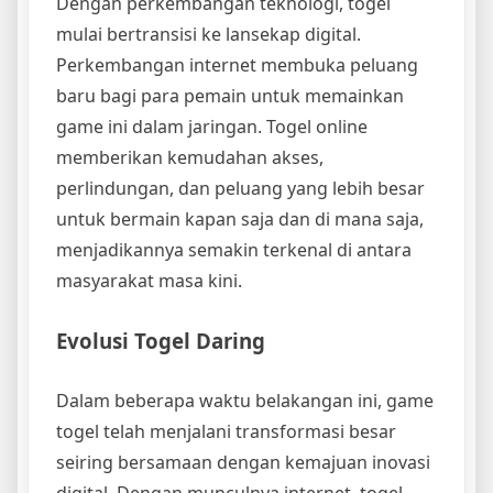
Dengan perkembangan teknologi, togel
mulai bertransisi ke lansekap digital.
Perkembangan internet membuka peluang
baru bagi para pemain untuk memainkan
game ini dalam jaringan. Togel online
memberikan kemudahan akses,
perlindungan, dan peluang yang lebih besar
untuk bermain kapan saja dan di mana saja,
menjadikannya semakin terkenal di antara
masyarakat masa kini.
Evolusi Togel Daring
Dalam beberapa waktu belakangan ini, game
togel telah menjalani transformasi besar
seiring bersamaan dengan kemajuan inovasi