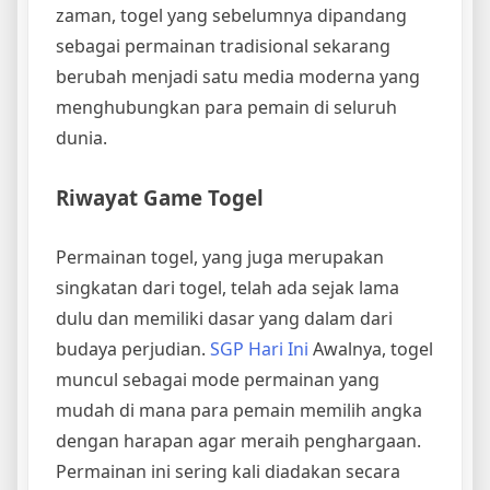
zaman, togel yang sebelumnya dipandang
sebagai permainan tradisional sekarang
berubah menjadi satu media moderna yang
menghubungkan para pemain di seluruh
dunia.
Riwayat Game Togel
Permainan togel, yang juga merupakan
singkatan dari togel, telah ada sejak lama
dulu dan memiliki dasar yang dalam dari
budaya perjudian.
SGP Hari Ini
Awalnya, togel
muncul sebagai mode permainan yang
mudah di mana para pemain memilih angka
dengan harapan agar meraih penghargaan.
Permainan ini sering kali diadakan secara