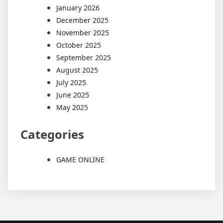
January 2026
December 2025
November 2025
October 2025
September 2025
August 2025
July 2025
June 2025
May 2025
Categories
GAME ONLINE