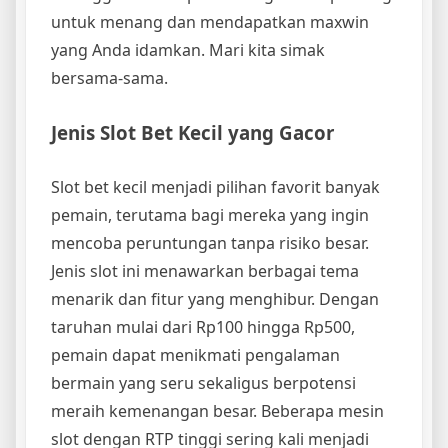
untuk menang dan mendapatkan maxwin
yang Anda idamkan. Mari kita simak
bersama-sama.
Jenis Slot Bet Kecil yang Gacor
Slot bet kecil menjadi pilihan favorit banyak
pemain, terutama bagi mereka yang ingin
mencoba peruntungan tanpa risiko besar.
Jenis slot ini menawarkan berbagai tema
menarik dan fitur yang menghibur. Dengan
taruhan mulai dari Rp100 hingga Rp500,
pemain dapat menikmati pengalaman
bermain yang seru sekaligus berpotensi
meraih kemenangan besar. Beberapa mesin
slot dengan RTP tinggi sering kali menjadi