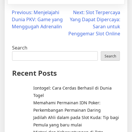
Post
Previous:
Menjelajahi
Next:
Slot Terpercaya
Dunia PKV: Game yang
Yang Dapat Dipercaya:
navigation
Menggugah Adrenalin
Saran untuk
Penggemar Slot Online
Search
Search
Recent Posts
Iontogel: Cara Cerdas Berhasil di Dunia
Togel
Memahami Permainan IDN Poker:
Perkembangan Permainan Daring
Jadilah Ahli dalam pada Slot Kuda: Tip bagi
Pemula yang baru mulai