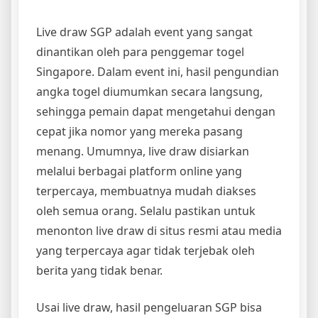
Live draw SGP adalah event yang sangat
dinantikan oleh para penggemar togel
Singapore. Dalam event ini, hasil pengundian
angka togel diumumkan secara langsung,
sehingga pemain dapat mengetahui dengan
cepat jika nomor yang mereka pasang
menang. Umumnya, live draw disiarkan
melalui berbagai platform online yang
terpercaya, membuatnya mudah diakses
oleh semua orang. Selalu pastikan untuk
menonton live draw di situs resmi atau media
yang terpercaya agar tidak terjebak oleh
berita yang tidak benar.
Usai live draw, hasil pengeluaran SGP bisa