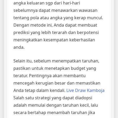
angka keluaran sgp dari hari-hari
sebelumnya dapat menawarkan wawasan
tentang pola atau angka yang kerap muncul.
Dengan metode ini, Anda dapat membuat
prediksi yang lebih terarah dan berpotensi
meningkatkan kesempatan keberhasilan
anda.
Selain itu, sebelum menempatkan taruhan,
pastikan untuk menetapkan budget yang
teratur. Pentingnya akan membantu
mencegah kerugian besar dan memastikan
Anda tetap dalam kendali.
Live Draw Kamboja
Salah satu strategi yang dapat diadopsi
adalah memulai dengan taruhan kecil, lalu
secara bertahap menambah taruhan jika