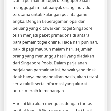
Dunia permainan togel di Singapore kian
menggugah minat banyak orang individu,
terutama untuk kalangan pecinta game
angka. Dengan keberagaman opsi dan
peluang yang ditawarkan, togel Singapore
telah menjadi paket primadona di antara
para pemain togel online. Tiada hari pun hari,
baik di pagi maupun malam hari, sejumlah
orang yang menunggu hasil yang diadakan
dari Singapore Pools. Dalam perjalanan
perjalanan permainan ini, banyak yang tidak
tidak hanya mengandalkan nasib, akan tetapi
serta taktik serta informasi yang akurat
untuk meraih kemenangan.
Hari ini kita akan mengulas dengan tuntas
perihal togel di Singapore, mulai dari hasil