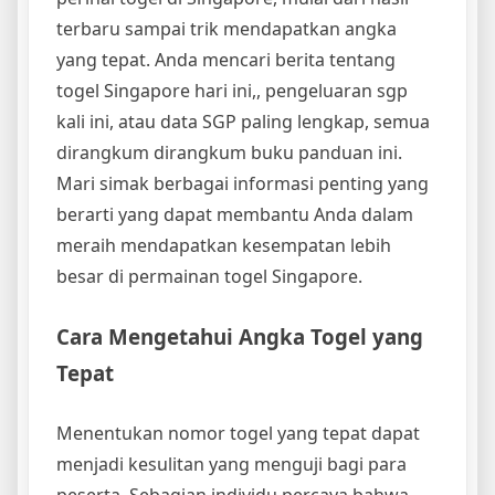
terbaru sampai trik mendapatkan angka
yang tepat. Anda mencari berita tentang
togel Singapore hari ini,, pengeluaran sgp
kali ini, atau data SGP paling lengkap, semua
dirangkum dirangkum buku panduan ini.
Mari simak berbagai informasi penting yang
berarti yang dapat membantu Anda dalam
meraih mendapatkan kesempatan lebih
besar di permainan togel Singapore.
Cara Mengetahui Angka Togel yang
Tepat
Menentukan nomor togel yang tepat dapat
menjadi kesulitan yang menguji bagi para