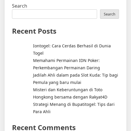
Search
Search
Recent Posts
Iontogel: Cara Cerdas Berhasil di Dunia
Togel
Memahami Permainan IDN Poker:
Perkembangan Permainan Daring
Jadilah Ahli dalam pada Slot Kuda: Tip bagi
Pemula yang baru mulai
Misteri dan Keberuntungan di Toto
Hongkong bersama dengan Rakyat4D
Strategi Menang di Bupatitogel: Tips dari
Para Ahli
Recent Comments