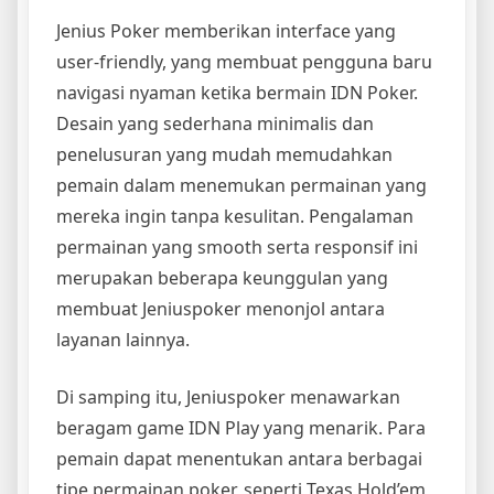
Jenius Poker memberikan interface yang
user-friendly, yang membuat pengguna baru
navigasi nyaman ketika bermain IDN Poker.
Desain yang sederhana minimalis dan
penelusuran yang mudah memudahkan
pemain dalam menemukan permainan yang
mereka ingin tanpa kesulitan. Pengalaman
permainan yang smooth serta responsif ini
merupakan beberapa keunggulan yang
membuat Jeniuspoker menonjol antara
layanan lainnya.
Di samping itu, Jeniuspoker menawarkan
beragam game IDN Play yang menarik. Para
pemain dapat menentukan antara berbagai
tipe permainan poker, seperti Texas Hold’em,