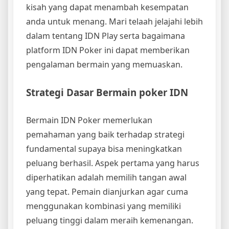
kisah yang dapat menambah kesempatan
anda untuk menang. Mari telaah jelajahi lebih
dalam tentang IDN Play serta bagaimana
platform IDN Poker ini dapat memberikan
pengalaman bermain yang memuaskan.
Strategi Dasar Bermain poker IDN
Bermain IDN Poker memerlukan
pemahaman yang baik terhadap strategi
fundamental supaya bisa meningkatkan
peluang berhasil. Aspek pertama yang harus
diperhatikan adalah memilih tangan awal
yang tepat. Pemain dianjurkan agar cuma
menggunakan kombinasi yang memiliki
peluang tinggi dalam meraih kemenangan.