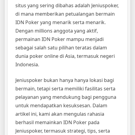
situs yang sering dibahas adalah Jeniuspoker,
di mana memberikan petualangan bermain
IDN Poker yang menarik serta menarik.
Dengan millions anggota yang aktif,
permainan IDN Poker mampu menjadi
sebagai salah satu pilihan teratas dalam
dunia poker online di Asia, termasuk negeri
Indonesia.
Jeniuspoker bukan hanya hanya lokasi bagi
bermain, tetapi serta memiliki fasilitas serta
pelayanan yang mendukung bagi pengguna
untuk mendapatkan kesuksesan. Dalam
artikel ini, kami akan mengulas rahasia
berhasil memainkan IDN Poker pada
Jeniuspoker, termasuk strategi, tips, serta