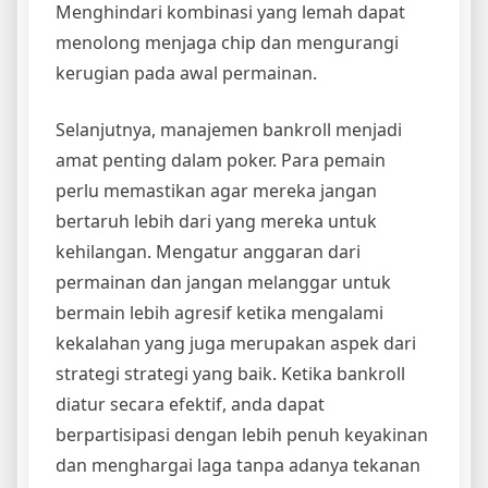
Menghindari kombinasi yang lemah dapat
menolong menjaga chip dan mengurangi
kerugian pada awal permainan.
Selanjutnya, manajemen bankroll menjadi
amat penting dalam poker. Para pemain
perlu memastikan agar mereka jangan
bertaruh lebih dari yang mereka untuk
kehilangan. Mengatur anggaran dari
permainan dan jangan melanggar untuk
bermain lebih agresif ketika mengalami
kekalahan yang juga merupakan aspek dari
strategi strategi yang baik. Ketika bankroll
diatur secara efektif, anda dapat
berpartisipasi dengan lebih penuh keyakinan
dan menghargai laga tanpa adanya tekanan