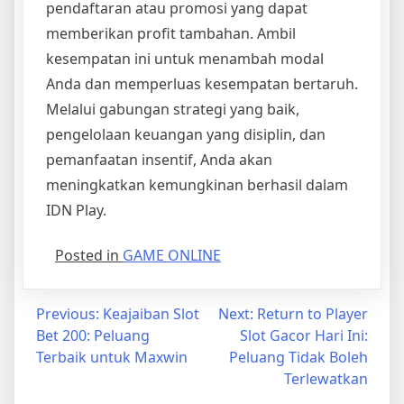
pendaftaran atau promosi yang dapat
memberikan profit tambahan. Ambil
kesempatan ini untuk menambah modal
Anda dan memperluas kesempatan bertaruh.
Melalui gabungan strategi yang baik,
pengelolaan keuangan yang disiplin, dan
pemanfaatan insentif, Anda akan
meningkatkan kemungkinan berhasil dalam
IDN Play.
Posted in
GAME ONLINE
Post
Previous:
Keajaiban Slot
Next:
Return to Player
Bet 200: Peluang
Slot Gacor Hari Ini:
navigation
Terbaik untuk Maxwin
Peluang Tidak Boleh
Terlewatkan