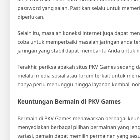
password yang salah. Pastikan selalu untuk memerik
diperlukan.
Selain itu, masalah koneksi internet juga dapat menj
coba untuk memperbaiki masalah jaringan anda terl
jaringan yang stabil dapat membantu Anda untuk 
Terakhir, periksa apakah situs PKV Games sedang 
melalui media sosial atau forum terkait untuk memas
hanya perlu menunggu hingga layanan kembali nor
Keuntungan Bermain di PKV Games
Bermain di PKV Games menawarkan berbagai keuntu
menyediakan berbagai pilihan permainan yang leng
variasi, pemain dapat memilih permainan yang s