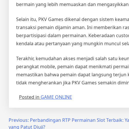
bermain yang lebih memuaskan dan mengasyikkan
Selain itu, PKV Games dikenal dengan sistem keama
transaksi pemain dijamin aman. Ini memberikan ras
berpartisipasi dalam permainan. Keberadaan cust
kendala atau pertanyaan yang mungkin muncul se
Terakhir, kemudahan akses menjadi salah satu keu
perangkat mobile, pemain dapat menikmati permain
memastikan bahwa pemain dapat langsung terjun 
tidak mengherankan jika PKV Games semakin dimin
Posted in
GAME ONLINE
Post
Previous:
Perbandingan RTP Permainan Slot Terbaik: 
yang Patut Diuji?