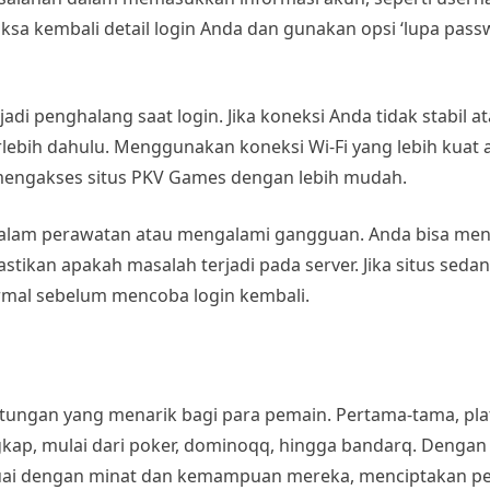
sa kembali detail login Anda dan gunakan opsi ‘lupa passw
adi penghalang saat login. Jika koneksi Anda tidak stabil a
ebih dahulu. Menggunakan koneksi Wi-Fi yang lebih kuat a
mengakses situs PKV Games dengan lebih mudah.
dalam perawatan atau mengalami gangguan. Anda bisa menc
tikan apakah masalah terjadi pada server. Jika situs sedan
mal sebelum mencoba login kembali.
ngan yang menarik bagi para pemain. Pertama-tama, plat
kap, mulai dari poker, dominoqq, hingga bandarq. Dengan
esuai dengan minat dan kemampuan mereka, menciptakan 