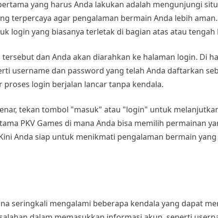
ertama yang harus Anda lakukan adalah mengunjungi situ
yang terpercaya agar pengalaman bermain Anda lebih aman.
tuk login yang biasanya terletak di bagian atas atau tengah
tersebut dan Anda akan diarahkan ke halaman login. Di ha
rti username dan password yang telah Anda daftarkan se
proses login berjalan lancar tanpa kendala.
nar, tekan tombol "masuk" atau "login" untuk melanjutkan
utama PKV Games di mana Anda bisa memilih permainan ya
 Kini Anda siap untuk menikmati pengalaman bermain yang
una seringkali mengalami beberapa kendala yang dapat 
salahan dalam memasukkan informasi akun, seperti usern