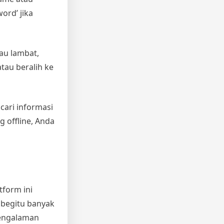
ord’ jika
tau lambat,
tau beralih ke
ari informasi
g offline, Anda
form ini
 begitu banyak
pengalaman