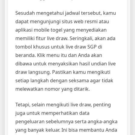
Sesudah mengetahui jadwal tersebut, kamu
dapat mengunjungi situs web resmi atau
aplikasi mobile togel yang menyediakan
memiliki fitur live draw. Seringkali, akan ada
tombol khusus untuk live draw SGP di
beranda. Klik menu itu dan Anda akan
dibawa untuk menyaksikan hasil undian live
draw langsung. Pastikan kamu mengikuti
setiap langkah dengan seksama agar tidak
melewatkan nomor yang ditarik.
Tetapi, selain mengikuti live draw, penting
juga untuk memperhatikan data
pengeluaran sebelumnya serta angka-angka
yang banyak keluar. Ini bisa membantu Anda