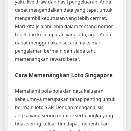
yaitu live draw dan hasil pengeluaran, Anda
dapat mengandalkan data yang tepat untuk
mengambil keputusan yang lebih cermat.
Mari kita jelajahi lebih dalam tentang nomor
togel dan kesempatan yang ada, agar Anda
dapat menggunakan secara maksimal
pengalaman bermain dan siapa tahu
memenangkan reward besar.
Cara Memenangkan Loto Singapore
Memahami pola-pola dan data keluaran
sebelumnya merupakan tahap penting untuk
bermain loto SGP. Dengan menganalisis
angka yang sering muncul serta angka yang
tidak sering keluar, tim dapat menentukan