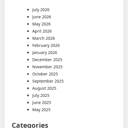
July 2026
June 2026
May 2026
April 2026
March 2026
February 2026
January 2026
December 2025
November 2025
October 2025
September 2025
August 2025
July 2025
June 2025
May 2025
Categories