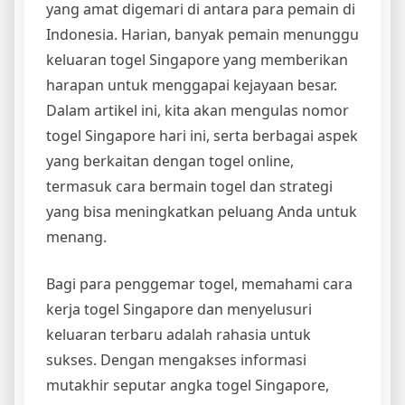
yang amat digemari di antara para pemain di
Indonesia. Harian, banyak pemain menunggu
keluaran togel Singapore yang memberikan
harapan untuk menggapai kejayaan besar.
Dalam artikel ini, kita akan mengulas nomor
togel Singapore hari ini, serta berbagai aspek
yang berkaitan dengan togel online,
termasuk cara bermain togel dan strategi
yang bisa meningkatkan peluang Anda untuk
menang.
Bagi para penggemar togel, memahami cara
kerja togel Singapore dan menyelusuri
keluaran terbaru adalah rahasia untuk
sukses. Dengan mengakses informasi
mutakhir seputar angka togel Singapore,