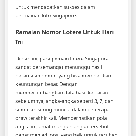
untuk mendapatkan sukses dalam
permainan loto Singapore.
Ramalan Nomor Lotere Untuk Hari
Ini
Di hari ini, para pemain lotere Singapura
sangat bersemangat menunggu hasil
peramalan nomor yang bisa memberikan
keuntungan besar. Dengan
mempertimbangkan data hasil keluaran
sebelumnya, angka-angka seperti 3, 7, dan
sembilan sering muncul dalam beberapa
draw terakhir kali. Memperhatikan pola
angka ini, amat mungkin angka tersebut
dapat menjadi opsi yang baik untuk taruhan