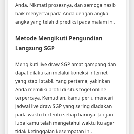
Anda. Nikmati prosesnya, dan semoga nasib
baik menyertai pada Anda dengan angka-
angka yang telah diprediksi pada malam ini.
Metode Mengikuti Pengundian
Langsung SGP
Mengikuti live draw SGP amat gampang dan
dapat dilakukan melalui koneksi internet
yang stabil stabil. Yang pertama, yakinkan
Anda memiliki profil di situs togel online
terpercaya. Kemudian, kamu perlu mencari
jadwal live draw SGP yang sering diadakan
pada waktu tertentu setiap harinya. Jangan
lupa kamu telah mengetahui waktu itu agar
tidak ketinggalan kesempatan ini.