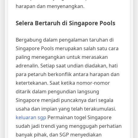
harapan dan menyenangkan.
Selera Bertaruh di Singapore Pools
Bergabung dalam pengalaman taruhan di
Singapore Pools merupakan salah satu cara
paling menegangkan untuk merasakan
adrenalin. Setiap saat undian diadakan, hati
para petaruh berkonflik antara harapan dan
ketertekanan. Saat ketika nomor-nomor
ditarik dalam pengundian langsung
Singapore menjadi puncaknya dari segala
usaha dan impian yang telah terakumulasi.
keluaran sgp
Permainan togel Singapore
sudah jadi trendi yang menggugah perhatian
banyak pihak, dan SGP menyediakan