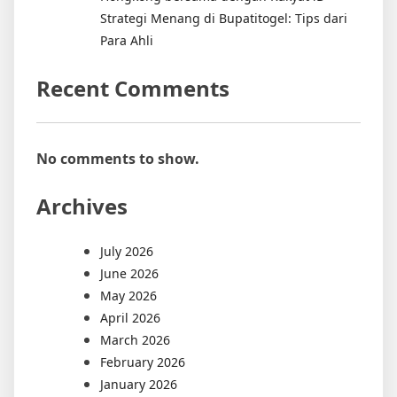
Strategi Menang di Bupatitogel: Tips dari
Para Ahli
Recent Comments
No comments to show.
Archives
July 2026
June 2026
May 2026
April 2026
March 2026
February 2026
January 2026