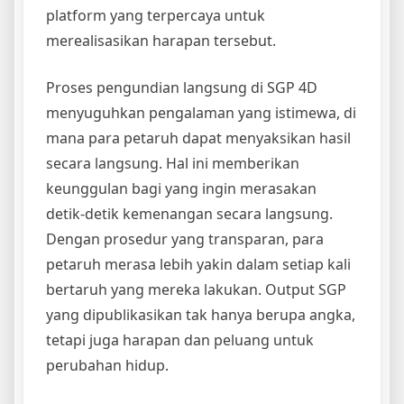
platform yang terpercaya untuk
merealisasikan harapan tersebut.
Proses pengundian langsung di SGP 4D
menyuguhkan pengalaman yang istimewa, di
mana para petaruh dapat menyaksikan hasil
secara langsung. Hal ini memberikan
keunggulan bagi yang ingin merasakan
detik-detik kemenangan secara langsung.
Dengan prosedur yang transparan, para
petaruh merasa lebih yakin dalam setiap kali
bertaruh yang mereka lakukan. Output SGP
yang dipublikasikan tak hanya berupa angka,
tetapi juga harapan dan peluang untuk
perubahan hidup.