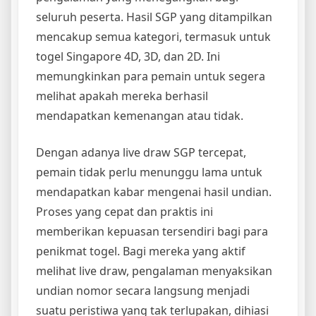
seluruh peserta. Hasil SGP yang ditampilkan
mencakup semua kategori, termasuk untuk
togel Singapore 4D, 3D, dan 2D. Ini
memungkinkan para pemain untuk segera
melihat apakah mereka berhasil
mendapatkan kemenangan atau tidak.
Dengan adanya live draw SGP tercepat,
pemain tidak perlu menunggu lama untuk
mendapatkan kabar mengenai hasil undian.
Proses yang cepat dan praktis ini
memberikan kepuasan tersendiri bagi para
penikmat togel. Bagi mereka yang aktif
melihat live draw, pengalaman menyaksikan
undian nomor secara langsung menjadi
suatu peristiwa yang tak terlupakan, dihiasi