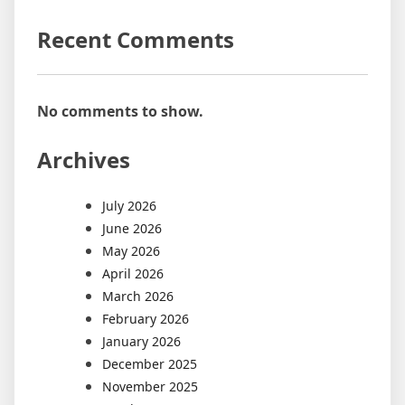
Recent Comments
No comments to show.
Archives
July 2026
June 2026
May 2026
April 2026
March 2026
February 2026
January 2026
December 2025
November 2025