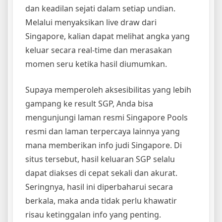
dan keadilan sejati dalam setiap undian.
Melalui menyaksikan live draw dari
Singapore, kalian dapat melihat angka yang
keluar secara real-time dan merasakan
momen seru ketika hasil diumumkan.
Supaya memperoleh aksesibilitas yang lebih
gampang ke result SGP, Anda bisa
mengunjungi laman resmi Singapore Pools
resmi dan laman terpercaya lainnya yang
mana memberikan info judi Singapore. Di
situs tersebut, hasil keluaran SGP selalu
dapat diakses di cepat sekali dan akurat.
Seringnya, hasil ini diperbaharui secara
berkala, maka anda tidak perlu khawatir
risau ketinggalan info yang penting.