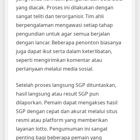
yang diacak. Proses ini dilakukan dengan
sangat teliti dan terorganisir. Tim ahli
berpengalaman mengawasi setiap tahap
pengundian untuk agar semua berjalan
dengan lancar. Beberapa penonton biasanya
juga dapat ikut serta dalam keterlibatan,
seperti mengirimkan komentar atau
pertanyaan melalui media sosial.
Setelah proses langsung SGP dituntaskan,
hasil langsung atau result SGP pun
dilaporkan. Pemain dapat mengakses hasil
SGP dengan cepat dan akurat melalui situs
resmi atau platform yang memberikan
layanan lotto. Pengumuman ini sangat
penting bagi beberapa pemain yang