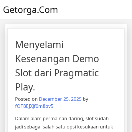
Skip
Getorga.com
to
content
Menyelami
Kesenangan Demo
Slot dari Pragmatic
Play.
Posted on
December 25, 2025
by
fOT8EJXjf0m8ov5
Dalam alam permainan daring, slot sudah
jadi sebagai salah satu opsi kesukaan untuk