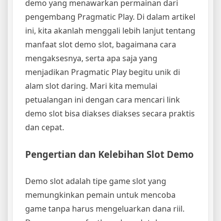
demo yang menawarkan permainan dari
pengembang Pragmatic Play. Di dalam artikel
ini, kita akanlah menggali lebih lanjut tentang
manfaat slot demo slot, bagaimana cara
mengaksesnya, serta apa saja yang
menjadikan Pragmatic Play begitu unik di
alam slot daring. Mari kita memulai
petualangan ini dengan cara mencari link
demo slot bisa diakses diakses secara praktis
dan cepat.
Pengertian dan Kelebihan Slot Demo
Demo slot adalah tipe game slot yang
memungkinkan pemain untuk mencoba
game tanpa harus mengeluarkan dana riil.