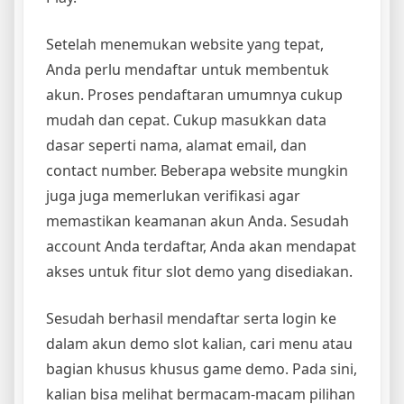
Setelah menemukan website yang tepat,
Anda perlu mendaftar untuk membentuk
akun. Proses pendaftaran umumnya cukup
mudah dan cepat. Cukup masukkan data
dasar seperti nama, alamat email, dan
contact number. Beberapa website mungkin
juga juga memerlukan verifikasi agar
memastikan keamanan akun Anda. Sesudah
account Anda terdaftar, Anda akan mendapat
akses untuk fitur slot demo yang disediakan.
Sesudah berhasil mendaftar serta login ke
dalam akun demo slot kalian, cari menu atau
bagian khusus khusus game demo. Pada sini,
kalian bisa melihat bermacam-macam pilihan