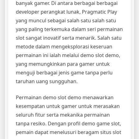
banyak gamer. Di antara berbagai berbagai
developer perangkat lunak, Pragmatic Play
yang muncul sebagai salah satu salah satu
yang paling terkemuka dalam seri permainan
slot sangat inovatif serta menarik. Salah satu
metode dalam mengeksplorasi keseruan
permainan ini ialah melalui demo slot demo,
yang memungkinkan para gamer untuk
menguji berbagai jenis game tanpa perlu
taruhan uang sungguhan.
Permainan demo slot demo menawarkan
kesempatan untuk gamer untuk merasakan
seluruh fitur serta mekanika permainan
tanpa resiko. Dengan profil demo game slot,
pemain dapat menelusuri beragam situs slot