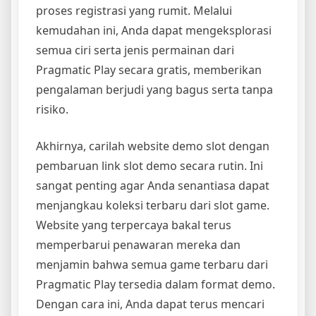
proses registrasi yang rumit. Melalui
kemudahan ini, Anda dapat mengeksplorasi
semua ciri serta jenis permainan dari
Pragmatic Play secara gratis, memberikan
pengalaman berjudi yang bagus serta tanpa
risiko.
Akhirnya, carilah website demo slot dengan
pembaruan link slot demo secara rutin. Ini
sangat penting agar Anda senantiasa dapat
menjangkau koleksi terbaru dari slot game.
Website yang terpercaya bakal terus
memperbarui penawaran mereka dan
menjamin bahwa semua game terbaru dari
Pragmatic Play tersedia dalam format demo.
Dengan cara ini, Anda dapat terus mencari