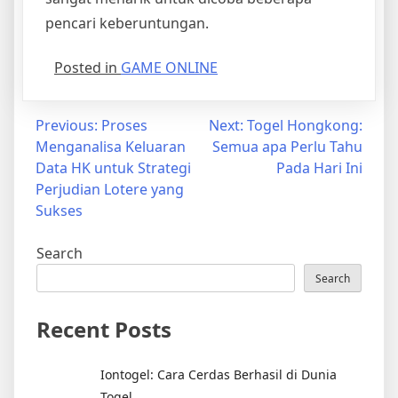
pencari keberuntungan.
Posted in
GAME ONLINE
Post
Previous:
Proses
Next:
Togel Hongkong:
Menganalisa Keluaran
Semua apa Perlu Tahu
navigation
Data HK untuk Strategi
Pada Hari Ini
Perjudian Lotere yang
Sukses
Search
Search
Recent Posts
Iontogel: Cara Cerdas Berhasil di Dunia
Togel