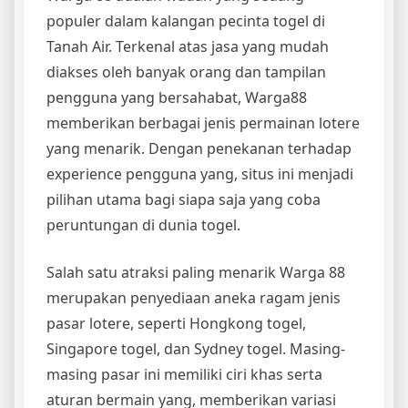
populer dalam kalangan pecinta togel di
Tanah Air. Terkenal atas jasa yang mudah
diakses oleh banyak orang dan tampilan
pengguna yang bersahabat, Warga88
memberikan berbagai jenis permainan lotere
yang menarik. Dengan penekanan terhadap
experience pengguna yang, situs ini menjadi
pilihan utama bagi siapa saja yang coba
peruntungan di dunia togel.
Salah satu atraksi paling menarik Warga 88
merupakan penyediaan aneka ragam jenis
pasar lotere, seperti Hongkong togel,
Singapore togel, dan Sydney togel. Masing-
masing pasar ini memiliki ciri khas serta
aturan bermain yang, memberikan variasi