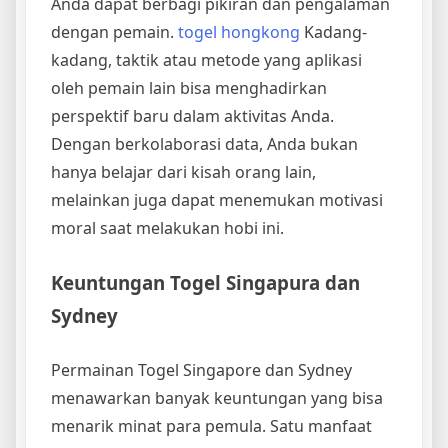
Anda dapat berbagi pikiran dan pengalaman
dengan pemain.
togel hongkong
Kadang-
kadang, taktik atau metode yang aplikasi
oleh pemain lain bisa menghadirkan
perspektif baru dalam aktivitas Anda.
Dengan berkolaborasi data, Anda bukan
hanya belajar dari kisah orang lain,
melainkan juga dapat menemukan motivasi
moral saat melakukan hobi ini.
Keuntungan Togel Singapura dan
Sydney
Permainan Togel Singapore dan Sydney
menawarkan banyak keuntungan yang bisa
menarik minat para pemula. Satu manfaat