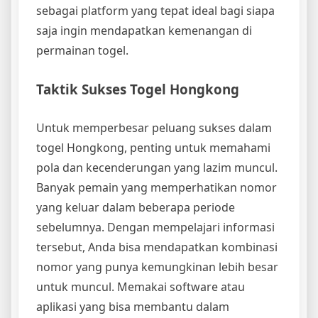
sebagai platform yang tepat ideal bagi siapa
saja ingin mendapatkan kemenangan di
permainan togel.
Taktik Sukses Togel Hongkong
Untuk memperbesar peluang sukses dalam
togel Hongkong, penting untuk memahami
pola dan kecenderungan yang lazim muncul.
Banyak pemain yang memperhatikan nomor
yang keluar dalam beberapa periode
sebelumnya. Dengan mempelajari informasi
tersebut, Anda bisa mendapatkan kombinasi
nomor yang punya kemungkinan lebih besar
untuk muncul. Memakai software atau
aplikasi yang bisa membantu dalam