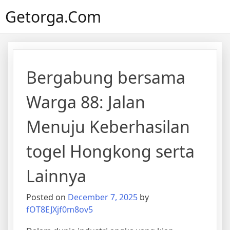
Skip
Getorga.com
to
content
Bergabung bersama
Warga 88: Jalan
Menuju Keberhasilan
togel Hongkong serta
Lainnya
Posted on
December 7, 2025
by
fOT8EJXjf0m8ov5