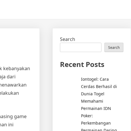
Search
Search
Recent Posts
uk kebanyakan
ja dari
Iontogel: Cara
n menawarkan
Cerdas Berhasil di
elakukan
Dunia Togel
Memahami
Permainan IDN
Poker:
-masing game
Perkembangan
an ini
Permainan Daring