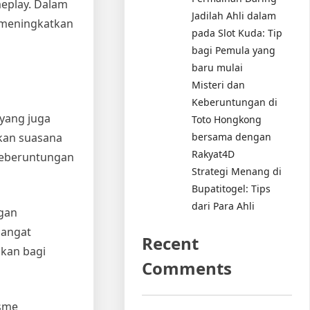
play. Dalam
Jadilah Ahli dalam
k meningkatkan
pada Slot Kuda: Tip
bagi Pemula yang
baru mulai
Misteri dan
Keberuntungan di
 yang juga
Toto Hongkong
bersama dengan
kan suasana
Rakyat4D
keberuntungan
Strategi Menang di
Bupatitogel: Tips
dari Para Ahli
ngan
sangat
Recent
kan bagi
Comments
isme