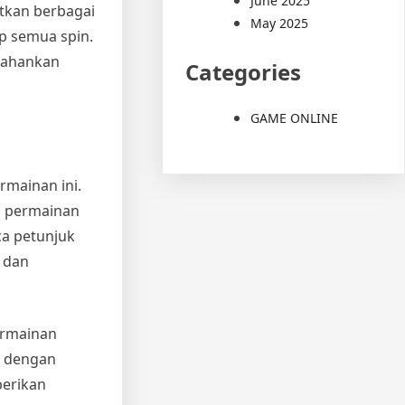
June 2025
tkan berbagai
May 2025
ap semua spin.
rtahankan
Categories
GAME ONLINE
rmainan ini.
p permainan
ca petunjuk
 dan
ermainan
i dengan
berikan