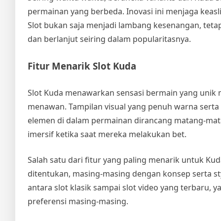
permainan yang berbeda. Inovasi ini menjaga keas
Slot bukan saja menjadi lambang kesenangan, tet
dan berlanjut seiring dalam popularitasnya.
Fitur Menarik Slot Kuda
Slot Kuda menawarkan sensasi bermain yang unik 
menawan. Tampilan visual yang penuh warna serta 
elemen di dalam permainan dirancang matang-mat
imersif ketika saat mereka melakukan bet.
Salah satu dari fitur yang paling menarik untuk Kuda
ditentukan, masing-masing dengan konsep serta s
antara slot klasik sampai slot video yang terbaru
preferensi masing-masing.