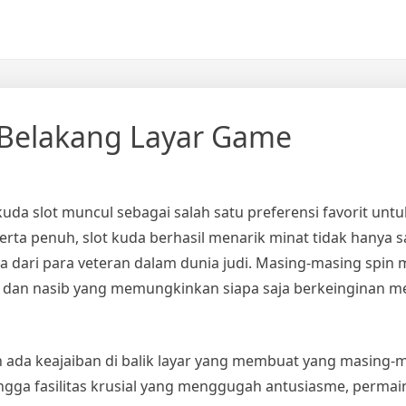
 Belakang Layar Game
da slot muncul sebagai salah satu preferensi favorit unt
ta penuh, slot kuda berhasil menarik minat tidak hanya sa
ga dari para veteran dalam dunia judi. Masing-masing spi
 dan nasib yang memungkinkan siapa saja berkeinginan m
 ada keajaiban di balik layar yang membuat yang masing
ingga fasilitas krusial yang menggugah antusiasme, permain