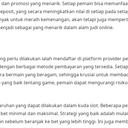
i dan promosi yang menarik. Setiap pemain bisa memanfaa
posit, yang secara meningkatkan nilai di setiap pada seti
banyak untuk meraih kemenangan, akan tetapi juga mempe
njadi sebagai yang menarik dalam alam judi online.
 perlu dilakukan ialah mendaftar di platform provider pe
 dengan berbagai metode pembayaran yang tersedia. Setia
cara bermain yang beragam, sehingga krusial untuk memba
yang baik tentang game, pemain dapat mengurangi risiko
taruhan yang dapat dilakukan dalam kuda slot. Beberapa p
bet minimal dan maksimal. Strategi yang baik adalah mula
 sebelum beranjak ke bet yang lebih tinggi. Ini juga mem