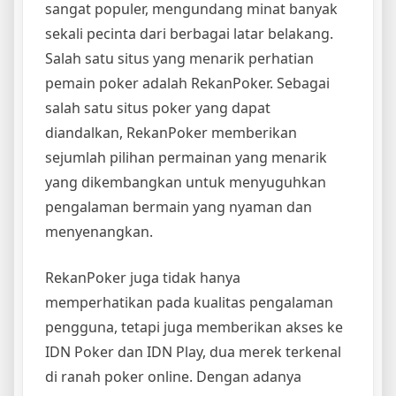
sangat populer, mengundang minat banyak
sekali pecinta dari berbagai latar belakang.
Salah satu situs yang menarik perhatian
pemain poker adalah RekanPoker. Sebagai
salah satu situs poker yang dapat
diandalkan, RekanPoker memberikan
sejumlah pilihan permainan yang menarik
yang dikembangkan untuk menyuguhkan
pengalaman bermain yang nyaman dan
menyenangkan.
RekanPoker juga tidak hanya
memperhatikan pada kualitas pengalaman
pengguna, tetapi juga memberikan akses ke
IDN Poker dan IDN Play, dua merek terkenal
di ranah poker online. Dengan adanya