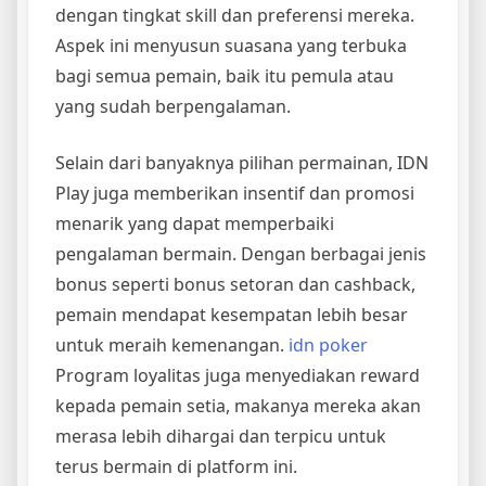
dengan tingkat skill dan preferensi mereka.
Aspek ini menyusun suasana yang terbuka
bagi semua pemain, baik itu pemula atau
yang sudah berpengalaman.
Selain dari banyaknya pilihan permainan, IDN
Play juga memberikan insentif dan promosi
menarik yang dapat memperbaiki
pengalaman bermain. Dengan berbagai jenis
bonus seperti bonus setoran dan cashback,
pemain mendapat kesempatan lebih besar
untuk meraih kemenangan.
idn poker
Program loyalitas juga menyediakan reward
kepada pemain setia, makanya mereka akan
merasa lebih dihargai dan terpicu untuk
terus bermain di platform ini.