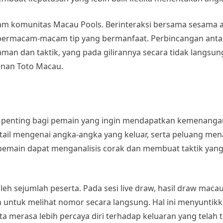
dalam komunitas Macau Pools. Berinteraksi bersama sesama
ermacam-macam tip yang bermanfaat. Perbincangan antar
man dan taktik, yang pada gilirannya secara tidak langsun
an Toto Macau.
 penting bagi pemain yang ingin mendapatkan kemenangan.
tail mengenai angka-angka yang keluar, serta peluang men
emain dapat menganalisis corak dan membuat taktik yang 
eh sejumlah peserta. Pada sesi live draw, hasil draw maca
 untuk melihat nomor secara langsung. Hal ini menyuntik
 merasa lebih percaya diri terhadap keluaran yang telah 