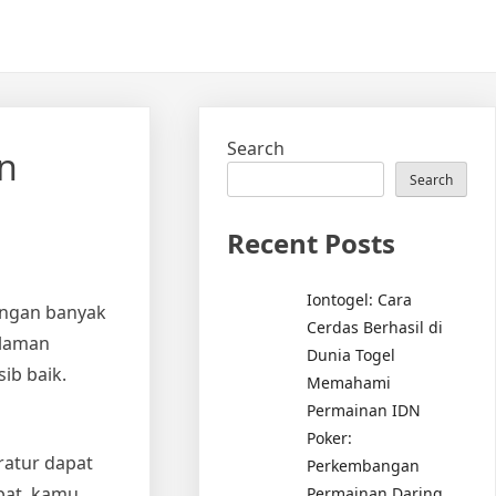
Search
n
Search
Recent Posts
Iontogel: Cara
engan banyak
Cerdas Berhasil di
alaman
Dunia Togel
ib baik.
Memahami
Permainan IDN
Poker:
ratur dapat
Perkembangan
pat, kamu
Permainan Daring