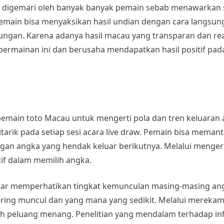
 digemari oleh banyak banyak pemain sebab menawarkan s
pemain bisa menyaksikan hasil undian dengan cara langsun
gan. Karena adanya hasil macau yang transparan dan rea
 permainan ini dan berusaha mendapatkan hasil positif pa
u
emain toto Macau untuk mengerti pola dan tren keluaran a
itarik pada setiap sesi acara live draw. Pemain bisa memant
an angka yang hendak keluar berikutnya. Melalui mengerti
tif dalam memilih angka.
 agar memperhatikan tingkat kemunculan masing-masing an
ng muncul dan yang mana yang sedikit. Melalui merekam d
h peluang menang. Penelitian yang mendalam terhadap in