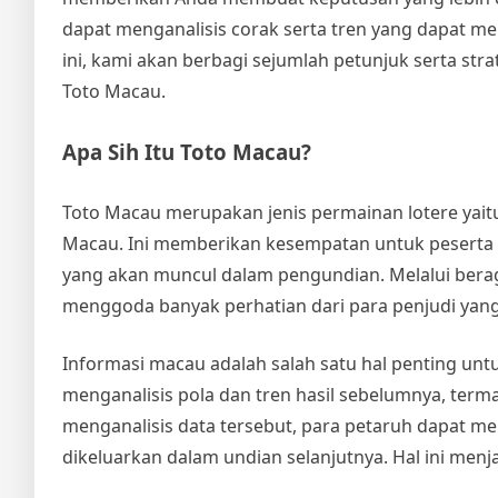
dapat menganalisis corak serta tren yang dapat m
ini, kami akan berbagi sejumlah petunjuk serta s
Toto Macau.
Apa Sih Itu Toto Macau?
Toto Macau merupakan jenis permainan lotere yaitu 
Macau. Ini memberikan kesempatan untuk pesert
yang akan muncul dalam pengundian. Melalui berag
menggoda banyak perhatian dari para penjudi yan
Informasi macau adalah salah satu hal penting unt
menganalisis pola dan tren hasil sebelumnya, te
menganalisis data tersebut, para petaruh dapat 
dikeluarkan dalam undian selanjutnya. Hal ini menja