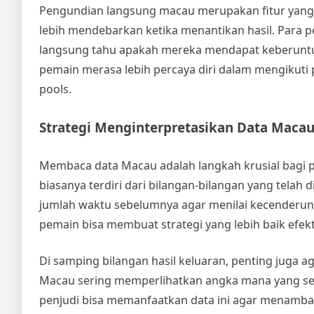
Pengundian langsung macau merupakan fitur yang
lebih mendebarkan ketika menantikan hasil. Para 
langsung tahu apakah mereka mendapat keberuntun
pemain merasa lebih percaya diri dalam mengikuti
pools.
Strategi Menginterpretasikan Data Maca
Membaca data Macau adalah langkah krusial bagi p
biasanya terdiri dari bilangan-bilangan yang telah d
jumlah waktu sebelumnya agar menilai kecenderung
pemain bisa membuat strategi yang lebih baik efek
Di samping bilangan hasil keluaran, penting juga
Macau sering memperlihatkan angka mana yang seri
penjudi bisa memanfaatkan data ini agar menamba