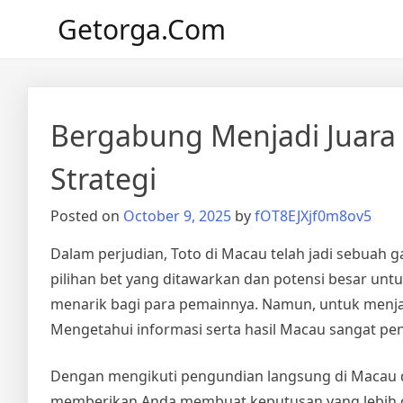
Skip
Getorga.com
to
content
Bergabung Menjadi Juara 
Strategi
Posted on
October 9, 2025
by
fOT8EJXjf0m8ov5
Dalam perjudian, Toto di Macau telah jadi sebuah 
pilihan bet yang ditawarkan dan potensi besar u
menarik bagi para pemainnya. Namun, untuk menjadi
Mengetahui informasi serta hasil Macau sangat 
Dengan mengikuti pengundian langsung di Macau d
memberikan Anda membuat keputusan yang lebih c