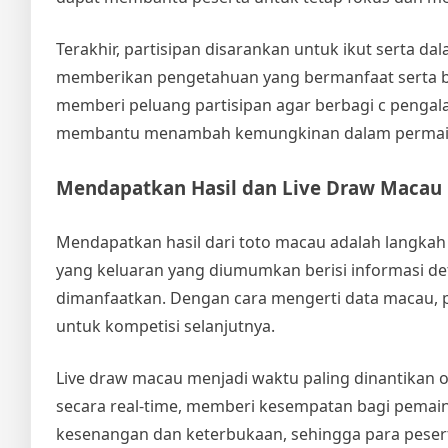
Terakhir, partisipan disarankan untuk ikut serta 
memberikan pengetahuan yang bermanfaat serta b
memberi peluang partisipan agar berbagi c pengala
membantu menambah kemungkinan dalam permain
Mendapatkan Hasil dan Live Draw Macau
Mendapatkan hasil dari toto macau adalah langkah
yang keluaran yang diumumkan berisi informasi de
dimanfaatkan. Dengan cara mengerti data macau, p
untuk kompetisi selanjutnya.
Live draw macau menjadi waktu paling dinantikan ol
secara real-time, memberi kesempatan bagi pemain
kesenangan dan keterbukaan, sehingga para peserta