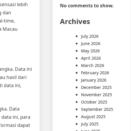
ensasi lebih
No comments to show.
g dan
Archives
l-time,
da Macau
July 2026
June 2026
May 2026
April 2026
March 2026
ngka. Data ini
February 2026
au hasil dari
January 2026
 data ini,
December 2025
November 2025
October 2025
gka. Data
September 2025
August 2025
ata ini, para
July 2025
formasi dapat