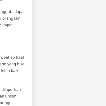
 anggota dapat
 orang lain
g dapat
 Setiap hasil
ang yang bisa
lebih baik
u dilaporkan
kan unsur
tunggu.