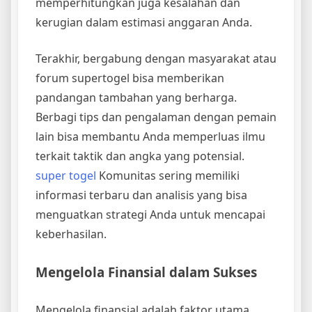
memperhitungkan juga kesalahan dan
kerugian dalam estimasi anggaran Anda.
Terakhir, bergabung dengan masyarakat atau
forum supertogel bisa memberikan
pandangan tambahan yang berharga.
Berbagi tips dan pengalaman dengan pemain
lain bisa membantu Anda memperluas ilmu
terkait taktik dan angka yang potensial.
super togel
Komunitas sering memiliki
informasi terbaru dan analisis yang bisa
menguatkan strategi Anda untuk mencapai
keberhasilan.
Mengelola Finansial dalam Sukses
Mengelola finansial adalah faktor utama