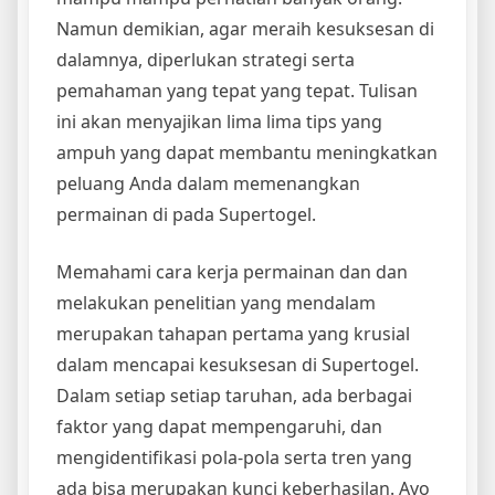
Namun demikian, agar meraih kesuksesan di
dalamnya, diperlukan strategi serta
pemahaman yang tepat yang tepat. Tulisan
ini akan menyajikan lima lima tips yang
ampuh yang dapat membantu meningkatkan
peluang Anda dalam memenangkan
permainan di pada Supertogel.
Memahami cara kerja permainan dan dan
melakukan penelitian yang mendalam
merupakan tahapan pertama yang krusial
dalam mencapai kesuksesan di Supertogel.
Dalam setiap setiap taruhan, ada berbagai
faktor yang dapat mempengaruhi, dan
mengidentifikasi pola-pola serta tren yang
ada bisa merupakan kunci keberhasilan. Ayo