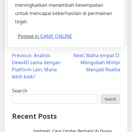
meningkatkan menambah kesempatan
untuk mencapai keberhasilan di permainan
togel.
Posted in
GAME ONLINE
Post
Previous:
Analisis
Next:
Maha empat D:
Dewi4D sama dengan
Mengubah Mimpi
navigation
Platform Lain: Mana
Menjadi Realita
lebih baik?
Search
Search
Recent Posts
Iontogel: Cara Cerdas Berhasil di Dunia