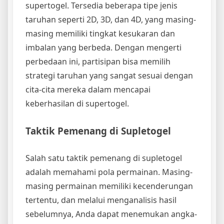
supertogel. Tersedia beberapa tipe jenis
taruhan seperti 2D, 3D, dan 4D, yang masing-
masing memiliki tingkat kesukaran dan
imbalan yang berbeda. Dengan mengerti
perbedaan ini, partisipan bisa memilih
strategi taruhan yang sangat sesuai dengan
cita-cita mereka dalam mencapai
keberhasilan di supertogel.
Taktik Pemenang di Supletogel
Salah satu taktik pemenang di supletogel
adalah memahami pola permainan. Masing-
masing permainan memiliki kecenderungan
tertentu, dan melalui menganalisis hasil
sebelumnya, Anda dapat menemukan angka-