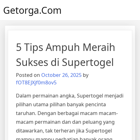
Skip
Getorga.com
to
content
5 Tips Ampuh Meraih
Sukses di Supertogel
Posted on
October 26, 2025
by
fOT8EJXjf0m8ov5
Dalam permainan angka, Supertogel menjadi
pilihan utama pilihan banyak pencinta
taruhan. Dengan berbagai macam macam-
macam permainan dan dan peluang yang
ditawarkan, tak terheran jika Supertogel
mampu mampu perhatian banyak orang.