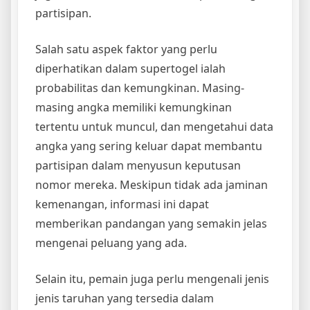
partisipan.
Salah satu aspek faktor yang perlu
diperhatikan dalam supertogel ialah
probabilitas dan kemungkinan. Masing-
masing angka memiliki kemungkinan
tertentu untuk muncul, dan mengetahui data
angka yang sering keluar dapat membantu
partisipan dalam menyusun keputusan
nomor mereka. Meskipun tidak ada jaminan
kemenangan, informasi ini dapat
memberikan pandangan yang semakin jelas
mengenai peluang yang ada.
Selain itu, pemain juga perlu mengenali jenis
jenis taruhan yang tersedia dalam