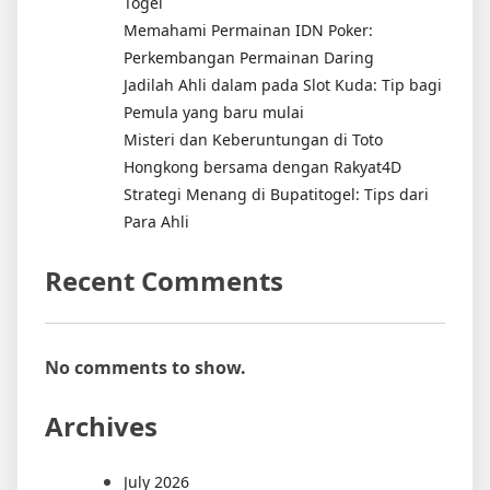
Togel
Memahami Permainan IDN Poker:
Perkembangan Permainan Daring
Jadilah Ahli dalam pada Slot Kuda: Tip bagi
Pemula yang baru mulai
Misteri dan Keberuntungan di Toto
Hongkong bersama dengan Rakyat4D
Strategi Menang di Bupatitogel: Tips dari
Para Ahli
Recent Comments
No comments to show.
Archives
July 2026