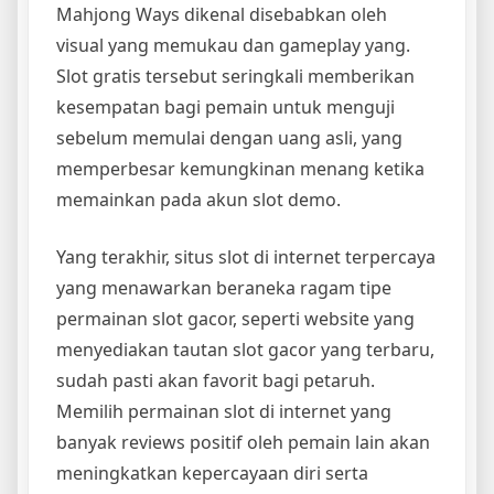
Mahjong Ways dikenal disebabkan oleh
visual yang memukau dan gameplay yang.
Slot gratis tersebut seringkali memberikan
kesempatan bagi pemain untuk menguji
sebelum memulai dengan uang asli, yang
memperbesar kemungkinan menang ketika
memainkan pada akun slot demo.
Yang terakhir, situs slot di internet terpercaya
yang menawarkan beraneka ragam tipe
permainan slot gacor, seperti website yang
menyediakan tautan slot gacor yang terbaru,
sudah pasti akan favorit bagi petaruh.
Memilih permainan slot di internet yang
banyak reviews positif oleh pemain lain akan
meningkatkan kepercayaan diri serta