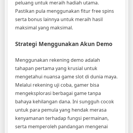
peluang untuk meraih hadiah utama.
Pastikan pula menggunakan fitur free spins
serta bonus lainnya untuk meraih hasil
maksimal yang maksimal.
Strategi Menggunakan Akun Demo
Menggunakan rekening demo adalah
tahapan pertama yang krusial untuk
mengetahui nuansa game slot di dunia maya.
Melalui rekening uji coba, gamer bisa
mengeksplorasi berbagai game tanpa
bahaya kehilangan dana. Ini sungguh cocok
untuk para pemula yang hendak merasa
kenyamanan terhadap fungsi permainan,
serta memperoleh pandangan mengenai