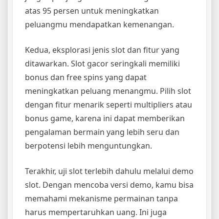
atas 95 persen untuk meningkatkan
peluangmu mendapatkan kemenangan.
Kedua, eksplorasi jenis slot dan fitur yang
ditawarkan. Slot gacor seringkali memiliki
bonus dan free spins yang dapat
meningkatkan peluang menangmu. Pilih slot
dengan fitur menarik seperti multipliers atau
bonus game, karena ini dapat memberikan
pengalaman bermain yang lebih seru dan
berpotensi lebih menguntungkan.
Terakhir, uji slot terlebih dahulu melalui demo
slot. Dengan mencoba versi demo, kamu bisa
memahami mekanisme permainan tanpa
harus mempertaruhkan uang. Ini juga