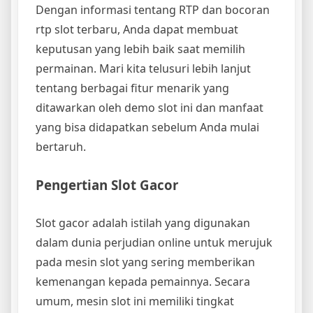
Dengan informasi tentang RTP dan bocoran
rtp slot terbaru, Anda dapat membuat
keputusan yang lebih baik saat memilih
permainan. Mari kita telusuri lebih lanjut
tentang berbagai fitur menarik yang
ditawarkan oleh demo slot ini dan manfaat
yang bisa didapatkan sebelum Anda mulai
bertaruh.
Pengertian Slot Gacor
Slot gacor adalah istilah yang digunakan
dalam dunia perjudian online untuk merujuk
pada mesin slot yang sering memberikan
kemenangan kepada pemainnya. Secara
umum, mesin slot ini memiliki tingkat