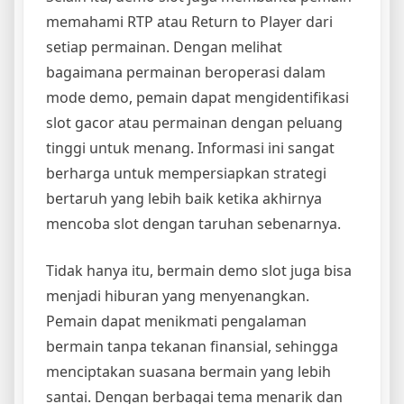
memahami RTP atau Return to Player dari
setiap permainan. Dengan melihat
bagaimana permainan beroperasi dalam
mode demo, pemain dapat mengidentifikasi
slot gacor atau permainan dengan peluang
tinggi untuk menang. Informasi ini sangat
berharga untuk mempersiapkan strategi
bertaruh yang lebih baik ketika akhirnya
mencoba slot dengan taruhan sebenarnya.
Tidak hanya itu, bermain demo slot juga bisa
menjadi hiburan yang menyenangkan.
Pemain dapat menikmati pengalaman
bermain tanpa tekanan finansial, sehingga
menciptakan suasana bermain yang lebih
santai. Dengan berbagai tema menarik dan