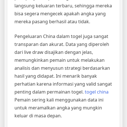
langsung keluaran terbaru, sehingga mereka
bisa segera mengecek apakah angka yang
mereka pasang berhasil atau tidak.
Pengeluaran China dalam togel juga sangat
transparan dan akurat. Data yang diperoleh
dari live draw disajikan dengan jelas,
memungkinkan pemain untuk melakukan
analisis dan menyusun strategi berdasarkan
hasil yang didapat. Ini menarik banyak
perhatian karena informasi yang valid sangat
penting dalam permainan togel.
togel china
Pemain sering kali menggunakan data ini
untuk meramalkan angka yang mungkin
keluar di masa depan.