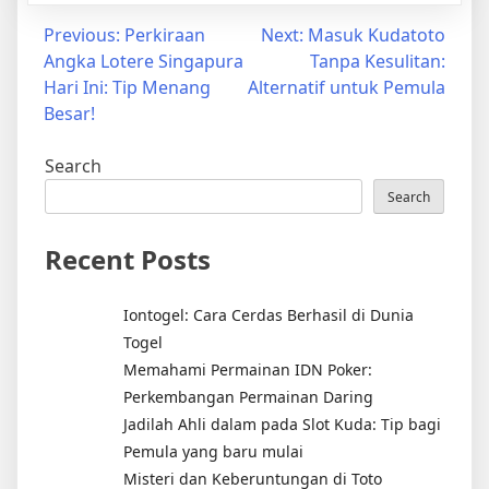
Post
Previous:
Perkiraan
Next:
Masuk Kudatoto
Angka Lotere Singapura
Tanpa Kesulitan:
navigation
Hari Ini: Tip Menang
Alternatif untuk Pemula
Besar!
Search
Search
Recent Posts
Iontogel: Cara Cerdas Berhasil di Dunia
Togel
Memahami Permainan IDN Poker:
Perkembangan Permainan Daring
Jadilah Ahli dalam pada Slot Kuda: Tip bagi
Pemula yang baru mulai
Misteri dan Keberuntungan di Toto