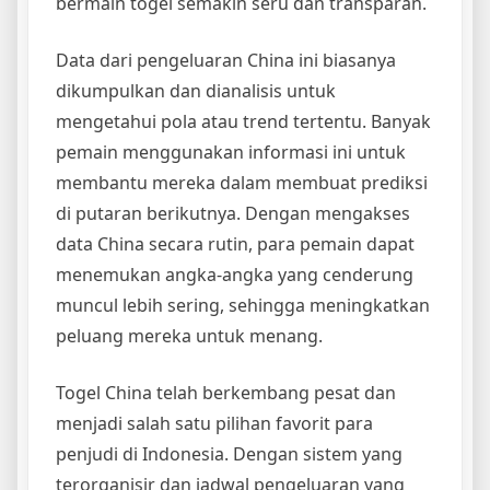
bermain togel semakin seru dan transparan.
Data dari pengeluaran China ini biasanya
dikumpulkan dan dianalisis untuk
mengetahui pola atau trend tertentu. Banyak
pemain menggunakan informasi ini untuk
membantu mereka dalam membuat prediksi
di putaran berikutnya. Dengan mengakses
data China secara rutin, para pemain dapat
menemukan angka-angka yang cenderung
muncul lebih sering, sehingga meningkatkan
peluang mereka untuk menang.
Togel China telah berkembang pesat dan
menjadi salah satu pilihan favorit para
penjudi di Indonesia. Dengan sistem yang
terorganisir dan jadwal pengeluaran yang