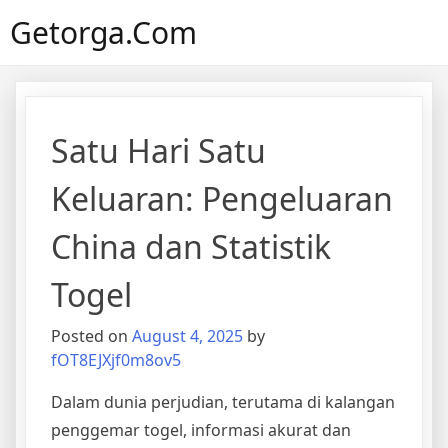
Skip
Getorga.com
to
content
Satu Hari Satu
Keluaran: Pengeluaran
China dan Statistik
Togel
Posted on
August 4, 2025
by
fOT8EJXjf0m8ov5
Dalam dunia perjudian, terutama di kalangan
penggemar togel, informasi akurat dan