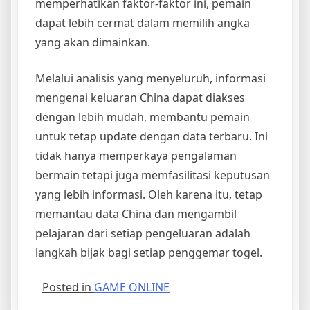
memperhatikan faktor-faktor ini, pemain
dapat lebih cermat dalam memilih angka
yang akan dimainkan.
Melalui analisis yang menyeluruh, informasi
mengenai keluaran China dapat diakses
dengan lebih mudah, membantu pemain
untuk tetap update dengan data terbaru. Ini
tidak hanya memperkaya pengalaman
bermain tetapi juga memfasilitasi keputusan
yang lebih informasi. Oleh karena itu, tetap
memantau data China dan mengambil
pelajaran dari setiap pengeluaran adalah
langkah bijak bagi setiap penggemar togel.
Posted in
GAME ONLINE