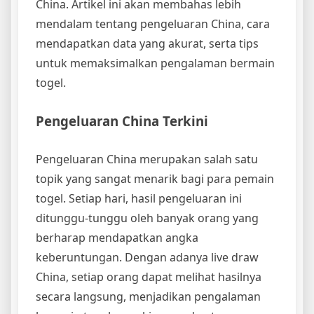
China. Artikel ini akan membahas lebih
mendalam tentang pengeluaran China, cara
mendapatkan data yang akurat, serta tips
untuk memaksimalkan pengalaman bermain
togel.
Pengeluaran China Terkini
Pengeluaran China merupakan salah satu
topik yang sangat menarik bagi para pemain
togel. Setiap hari, hasil pengeluaran ini
ditunggu-tunggu oleh banyak orang yang
berharap mendapatkan angka
keberuntungan. Dengan adanya live draw
China, setiap orang dapat melihat hasilnya
secara langsung, menjadikan pengalaman