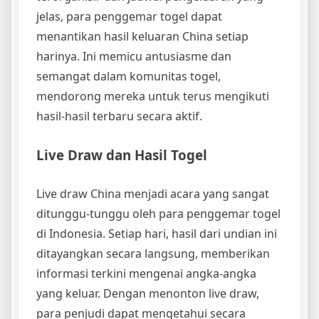
jelas, para penggemar togel dapat
menantikan hasil keluaran China setiap
harinya. Ini memicu antusiasme dan
semangat dalam komunitas togel,
mendorong mereka untuk terus mengikuti
hasil-hasil terbaru secara aktif.
Live Draw dan Hasil Togel
Live draw China menjadi acara yang sangat
ditunggu-tunggu oleh para penggemar togel
di Indonesia. Setiap hari, hasil dari undian ini
ditayangkan secara langsung, memberikan
informasi terkini mengenai angka-angka
yang keluar. Dengan menonton live draw,
para penjudi dapat mengetahui secara