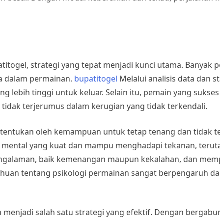
itogel, strategi yang tepat menjadi kunci utama. Banyak 
a dalam permainan.
bupatitogel
Melalui analisis data dan sta
lebih tinggi untuk keluar. Selain itu, pemain yang sukses
tidak terjerumus dalam kerugian yang tidak terkendali.
 ditentukan oleh kemampuan untuk tetap tenang dan tidak 
ki mental yang kuat dan mampu menghadapi tekanan, teruta
p pengalaman, baik kemenangan maupun kekalahan, dan mem
tahuan tentang psikologi permainan sangat berpengaruh d
menjadi salah satu strategi yang efektif. Dengan bergab