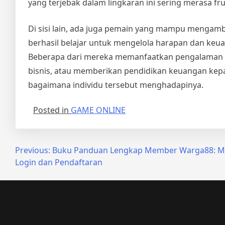
yang terjebak dalam lingkaran ini sering merasa fr
Di sisi lain, ada juga pemain yang mampu mengamb
berhasil belajar untuk mengelola harapan dan keua
Beberapa dari mereka memanfaatkan pengalaman 
bisnis, atau memberikan pendidikan keuangan kep
bagaimana individu tersebut menghadapinya.
Posted in
GAME ONLINE
Post
Previous:
Buku Panduan Lengkap Member Warga88: M
Login dan Pendaftaran
navigation