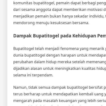
komunitas bupatitogel, pemain dapat berbagi peng
dari sesama anggota dapat memberikan motivasi dan
menjadikan pemain bukan hanya sekadar individu, 
mendorong menuju kesuksesan bersama.
Dampak Bupatitogel pada Kehidupan Pe
Bupatitogel telah menjadi fenomena yang menarik 
dunia bupatitogel dengan harapan untuk mendapat
perubahan dalam hidup mereka setelah memenangka
dijadikan alasan untuk meningkatkan kualitas hi
selama ini terpendam.
Namun, tidak semua dampak bupatitogel bersifat p
terus berharap untuk mendapatkan kembali uang yan
mengarah pada masalah keuangan yang lebih seri