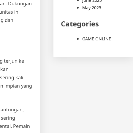
June 2025
inan. Dukungan
May 2025
nitas ini
ng dan
Categories
GAME ONLINE
g terjun ke
akan
ering kali
un impian yang
gantungan,
 sering
ental. Pemain