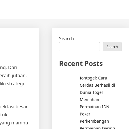
Search
Search
Recent Posts
ng. Dari
raih jutaan.
Iontogel: Cara
ki strategi
Cerdas Berhasil di
Dunia Togel
Memahami
ektasi besar.
Permainan IDN
Poker:
ntuk
Perkembangan
el yang mampu
Permainan Daring