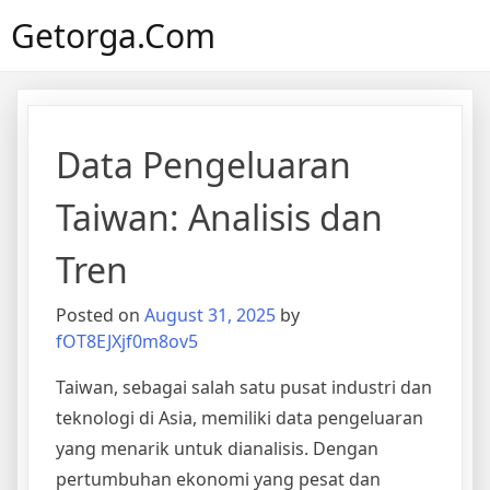
Skip
Getorga.com
to
content
Data Pengeluaran
Taiwan: Analisis dan
Tren
Posted on
August 31, 2025
by
fOT8EJXjf0m8ov5
Taiwan, sebagai salah satu pusat industri dan
teknologi di Asia, memiliki data pengeluaran
yang menarik untuk dianalisis. Dengan
pertumbuhan ekonomi yang pesat dan