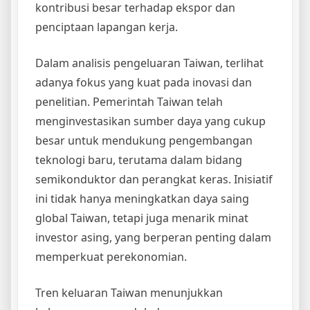
kontribusi besar terhadap ekspor dan
penciptaan lapangan kerja.
Dalam analisis pengeluaran Taiwan, terlihat
adanya fokus yang kuat pada inovasi dan
penelitian. Pemerintah Taiwan telah
menginvestasikan sumber daya yang cukup
besar untuk mendukung pengembangan
teknologi baru, terutama dalam bidang
semikonduktor dan perangkat keras. Inisiatif
ini tidak hanya meningkatkan daya saing
global Taiwan, tetapi juga menarik minat
investor asing, yang berperan penting dalam
memperkuat perekonomian.
Tren keluaran Taiwan menunjukkan