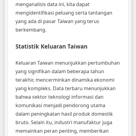
menganalisis data ini, kita dapat
mengidentifikasi peluang serta tantangan
yang ada di pasar Taiwan yang terus
berkembang.
Statistik Keluaran Taiwan
Keluaran Taiwan menunjukkan pertumbuhan
yang signifikan dalam beberapa tahun
terakhir, mencerminkan dinamika ekonomi
yang kompleks. Data terbaru menunjukkan
bahwa sektor teknologi informasi dan
komunikasi menjadi pendorong utama
dalam peningkatan hasil produk domestik
bruto. Selain itu, industri manufaktur juga
memainkan peran penting, memberikan