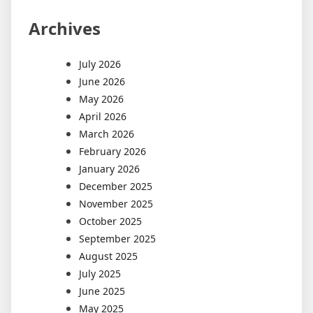
Archives
July 2026
June 2026
May 2026
April 2026
March 2026
February 2026
January 2026
December 2025
November 2025
October 2025
September 2025
August 2025
July 2025
June 2025
May 2025