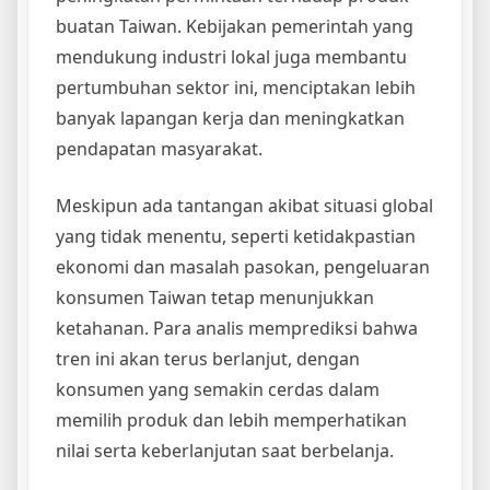
buatan Taiwan. Kebijakan pemerintah yang
mendukung industri lokal juga membantu
pertumbuhan sektor ini, menciptakan lebih
banyak lapangan kerja dan meningkatkan
pendapatan masyarakat.
Meskipun ada tantangan akibat situasi global
yang tidak menentu, seperti ketidakpastian
ekonomi dan masalah pasokan, pengeluaran
konsumen Taiwan tetap menunjukkan
ketahanan. Para analis memprediksi bahwa
tren ini akan terus berlanjut, dengan
konsumen yang semakin cerdas dalam
memilih produk dan lebih memperhatikan
nilai serta keberlanjutan saat berbelanja.