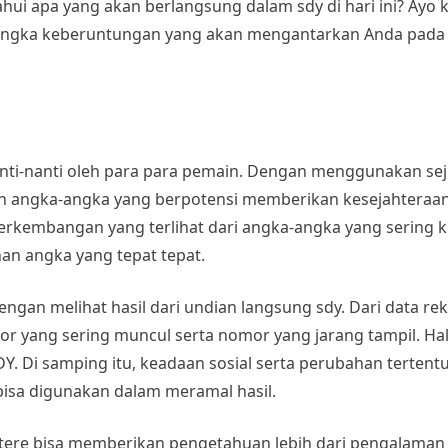
i apa yang akan berlangsung dalam sdy di hari ini? Ayo kit
ri angka keberuntungan yang akan mengantarkan Anda pa
nanti-nanti oleh para para pemain. Dengan menggunakan se
n angka-angka yang berpotensi memberikan kesejahteraan
erkembangan yang terlihat dari angka-angka yang sering ke
n angka yang tepat tepat.
ngan melihat hasil dari undian langsung sdy. Dari data re
 yang sering muncul serta nomor yang jarang tampil. Hal 
. Di samping itu, keadaan sosial serta perubahan tertentu
isa digunakan dalam meramal hasil.
otere bisa memberikan pengetahuan lebih dari pengalaman 