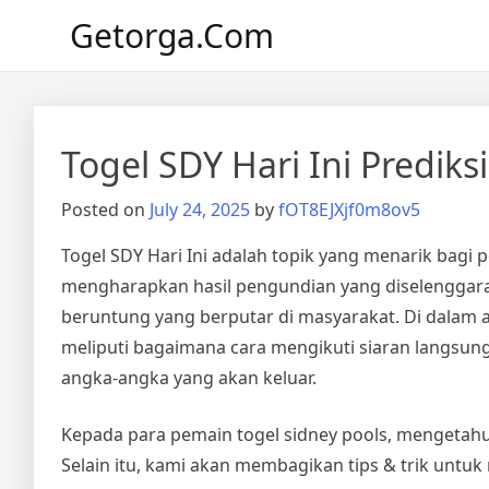
Skip
Getorga.com
to
content
Togel SDY Hari Ini Predik
Posted on
July 24, 2025
by
fOT8EJXjf0m8ov5
Togel SDY Hari Ini adalah topik yang menarik bagi 
mengharapkan hasil pengundian yang diselenggarak
beruntung yang berputar di masyarakat. Di dalam art
meliputi bagaimana cara mengikuti siaran langsun
angka-angka yang akan keluar.
Kepada para pemain togel sidney pools, mengetahui 
Selain itu, kami akan membagikan tips & trik u