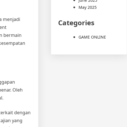
June 2025
May 2025
a menjadi
Categories
ent
n bermain
GAME ONLINE
 kesempatan
nggapan
enar. Oleh
l.
terkait dengan
ajian yang