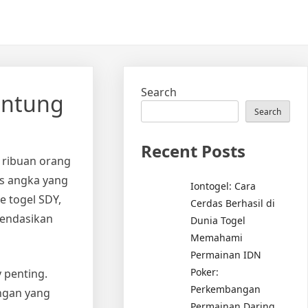
Search
untung
Search
Recent Posts
n ribuan orang
is angka yang
Iontogel: Cara
e togel SDY,
Cerdas Berhasil di
mendasikan
Dunia Togel
Memahami
Permainan IDN
Poker:
 penting.
Perkembangan
ngan yang
Permainan Daring