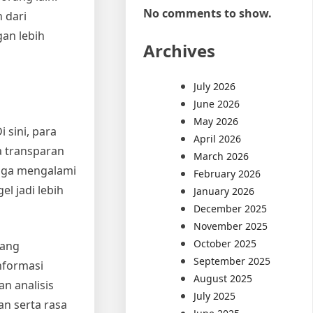
No comments to show.
 dari
an lebih
Archives
July 2026
June 2026
May 2026
 sini, para
April 2026
 transparan
March 2026
juga mengalami
February 2026
l jadi lebih
January 2026
December 2025
November 2025
October 2025
yang
September 2025
nformasi
August 2025
n analisis
July 2025
n serta rasa