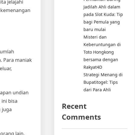
a jelajahi
Jadilah Ahli dalam
da kemenangan
pada Slot Kuda: Tip
bagi Pemula yang
baru mulai
Misteri dan
Keberuntungan di
jumlah
Toto Hongkong
bersama dengan
. Para maniak
Rakyat4D
luar,
Strategi Menang di
Bupatitogel: Tips
dari Para Ahli
kapan undian
ini bisa
Recent
 juga
Comments
orang lain.