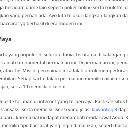
ga beragam game lain seperti poker online serta roulette, 
kan yang pernah ada. Ayo kita telusuri langkah-langkah da
accarat yg berhasil di era modern ini.
Maya
rtu yang populer di seluruh dunia, terutama di kalangan
kaidah fundamental permainan ini. Di permainan ini, pem
, atau Tie. Misi di permainan ini adalah untuk memperkira
embilan. Setiap kartu dalam permainan memiliki nilai terse
ah, serta 10 memiliki nilai nol.
site taruhan di internet yang terpercaya. Pastikan situs 
nsaksi serta memiliki lisensi yang jelas.
kawantogel
dapa
baru, karena hal ini dapat menambah modal awal Anda. K
emilih tipe baccarat yang ingin dimainkan, seperti baccar