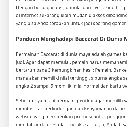
Dengan berbagai opsi, dimulai dari live casino hing
di internet sekarang lebih mudah diakses dibanding
yang bisa Anda terapkan untuk jadi seorang gamer b
Panduan Menghadapi Baccarat Di Dunia 
Permainan Baccarat di dunia maya adalah games ka
judi. Agar dapat memulai, pemain harus memahami 
bertaruh pada 3 kemungkinan hasil: Pemain, Banker
mana akan memiliki nilai tertinggi, sipurna angka s
angka 2 sampai 9 memiliki nilai normal dan kartu waj
Sebelumnya mulai bermain, penting agar memilih web
memberikan perlindungan dan kenyamanan dalam tra
website yang memberikan promosi untuk pengguna 
mendaftar dan sesudah melakukan login, Anda bisa m