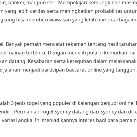
main, banker, maupun seri. Mempelajari kemungkinan masi
ang lebih cerdas serta meningkatkan probabilitas untung.
angsung bisa memberi wawasan yang lebih baik soal bagai
ial. Banyak pemain mencatat rekaman tentang hasil taruha
 permainan tertentu. Dengan meneliti pola di kemudian har
kan datang. Kesabaran serta keteguhan dalam melaksana
rjalanan menjadi partisipan baccarat online yang tangguh.
ah 3 jenis togel yang populer di kalangan penjudi online.
endiri. Permainan Togel Sydney datang dari Sydney dan di
variasi angka. Ini menjadikannya interes bagi para pemain