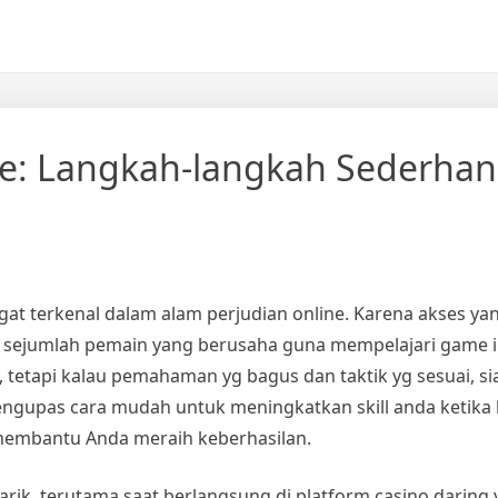
ne: Langkah-langkah Sederha
angat terkenal dalam alam perjudian online. Karena akses y
 sejumlah pemain yang berusaha guna mempelajari game i
it, tetapi kalau pemahaman yg bagus dan taktik yg sesuai, s
 mengupas cara mudah untuk meningkatkan skill anda ketika
a membantu Anda meraih keberhasilan.
k, terutama saat berlangsung di platform casino daring 