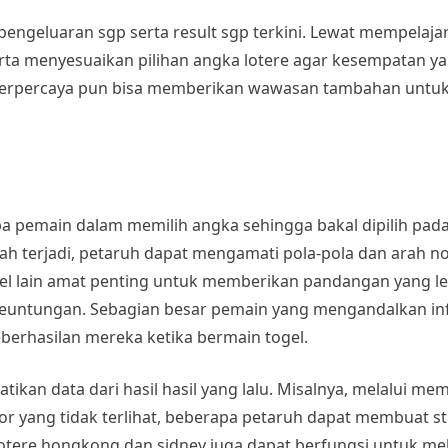
engeluaran sgp serta result sgp terkini. Lewat mempelajar
ta menyesuaikan pilihan angka lotere agar kesempatan yan
r terpercaya pun bisa memberikan wawasan tambahan unt
pa pemain dalam memilih angka sehingga bakal dipilih pa
lah terjadi, petaruh dapat mengamati pola-pola dan arah 
el lain amat penting untuk memberikan pandangan yang lebi
euntungan. Sebagian besar pemain yang mengandalkan in
berhasilan mereka ketika bermain togel.
kan data dari hasil hasil yang lalu. Misalnya, melalui me
r yang tidak terlihat, beberapa petaruh dapat membuat st
el lotere hongkong dan sidney juga dapat berfungsi untuk m