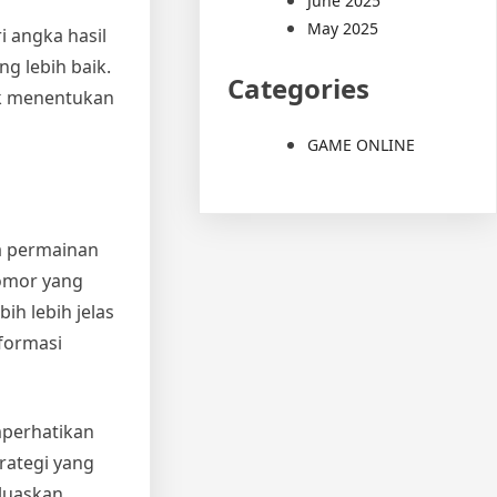
June 2025
May 2025
i angka hasil
g lebih baik.
Categories
uk menentukan
GAME ONLINE
da permainan
nomor yang
h lebih jelas
formasi
mperhatikan
rategi yang
eluaskan