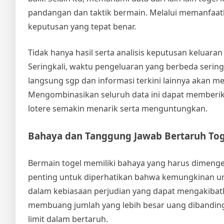
pandangan dan taktik bermain. Melalui memanfaatka
keputusan yang tepat benar.
Tidak hanya hasil serta analisis keputusan keluaran
Seringkali, waktu pengeluaran yang berbeda serin
langsung sgp dan informasi terkini lainnya akan 
Mengombinasikan seluruh data ini dapat memberik
lotere semakin menarik serta menguntungkan.
Bahaya dan Tanggung Jawab Bertaruh Tog
Bermain togel memiliki bahaya yang harus dimenger
penting untuk diperhatikan bahwa kemungkinan un
dalam kebiasaan perjudian yang dapat mengakibatka
membuang jumlah yang lebih besar uang dibandin
limit dalam bertaruh.