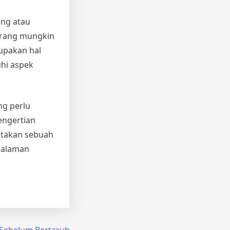
ang atau
orang mungkin
upakan hal
hi aspek
ng perlu
engertian
ptakan sebuah
galaman