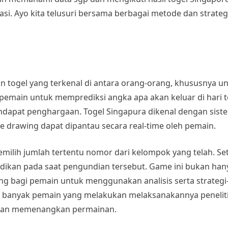
i. Ayo kita telusuri bersama berbagai metode dan strateg
togel yang terkenal di antara orang-orang, khususnya unt
emain untuk memprediksi angka apa akan keluar di hari t
ndapat penghargaan. Togel Singapura dikenal dengan sist
 drawing dapat dipantau secara real-time oleh pemain.
ilih jumlah tertentu nomor dari kelompok yang telah. Se
ndikan pada saat pengundian tersebut. Game ini bukan han
 bagi pemain untuk menggunakan analisis serta strategi-
n, banyak pemain yang melakukan melaksanakannya penelit
nan memenangkan permainan.