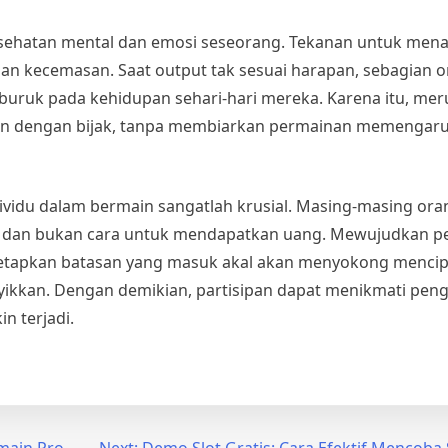
kesehatan mental dan emosi seseorang. Tekanan untuk men
an kecemasan. Saat output tak sesuai harapan, sebagian 
uruk pada kehidupan sehari-hari mereka. Karena itu, mer
ain dengan bijak, tanpa membiarkan permainan memengaru
dividu dalam bermain sangatlah krusial. Masing-masing ora
n dan bukan cara untuk mendapatkan uang. Mewujudkan p
enetapkan batasan yang masuk akal akan menyokong menci
ikkan. Dengan demikian, partisipan dapat menikmati pen
n terjadi.