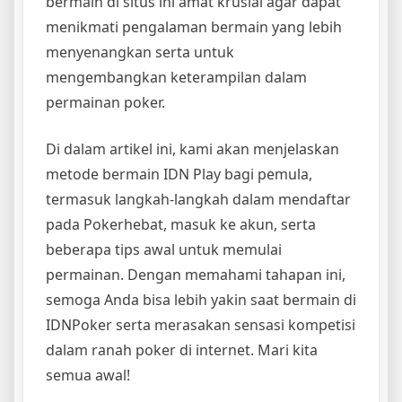
bermain di situs ini amat krusial agar dapat
menikmati pengalaman bermain yang lebih
menyenangkan serta untuk
mengembangkan keterampilan dalam
permainan poker.
Di dalam artikel ini, kami akan menjelaskan
metode bermain IDN Play bagi pemula,
termasuk langkah-langkah dalam mendaftar
pada Pokerhebat, masuk ke akun, serta
beberapa tips awal untuk memulai
permainan. Dengan memahami tahapan ini,
semoga Anda bisa lebih yakin saat bermain di
IDNPoker serta merasakan sensasi kompetisi
dalam ranah poker di internet. Mari kita
semua awal!