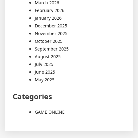
March 2026
February 2026
January 2026
December 2025
November 2025
October 2025
September 2025
August 2025
July 2025
June 2025
May 2025
Categories
GAME ONLINE