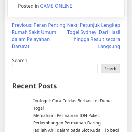
Posted in
GAME ONLINE
Post
Previous:
Peran Penting
Next:
Petunjuk Lengkap
Rumah Sakit Umum
Togel Sydney: Dari Hasil
navigation
dalam Pelayanan
hingga Result secara
Darurat
Langsung
Search
Search
Recent Posts
Iontogel: Cara Cerdas Berhasil di Dunia
Togel
Memahami Permainan IDN Poker:
Perkembangan Permainan Daring
Jadilah Ahli dalam pada Slot Kuda: Tip bagi