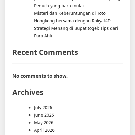
Pemula yang baru mulai
Misteri dan Keberuntungan di Toto
Hongkong bersama dengan Rakyat4D
Strategi Menang di Bupatitogel: Tips dari
Para Ahli
Recent Comments
No comments to show.
Archives
July 2026
June 2026
May 2026
April 2026