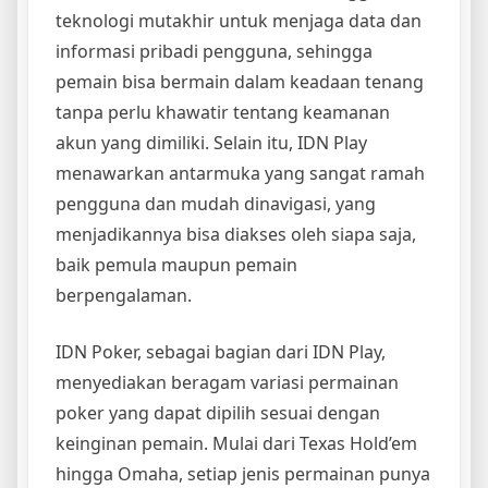
teknologi mutakhir untuk menjaga data dan
informasi pribadi pengguna, sehingga
pemain bisa bermain dalam keadaan tenang
tanpa perlu khawatir tentang keamanan
akun yang dimiliki. Selain itu, IDN Play
menawarkan antarmuka yang sangat ramah
pengguna dan mudah dinavigasi, yang
menjadikannya bisa diakses oleh siapa saja,
baik pemula maupun pemain
berpengalaman.
IDN Poker, sebagai bagian dari IDN Play,
menyediakan beragam variasi permainan
poker yang dapat dipilih sesuai dengan
keinginan pemain. Mulai dari Texas Hold’em
hingga Omaha, setiap jenis permainan punya