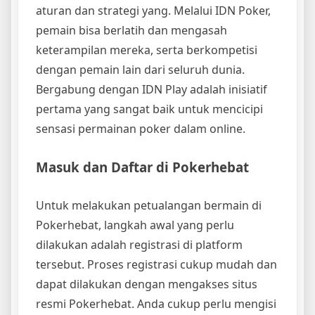
aturan dan strategi yang. Melalui IDN Poker,
pemain bisa berlatih dan mengasah
keterampilan mereka, serta berkompetisi
dengan pemain lain dari seluruh dunia.
Bergabung dengan IDN Play adalah inisiatif
pertama yang sangat baik untuk mencicipi
sensasi permainan poker dalam online.
Masuk dan Daftar di Pokerhebat
Untuk melakukan petualangan bermain di
Pokerhebat, langkah awal yang perlu
dilakukan adalah registrasi di platform
tersebut. Proses registrasi cukup mudah dan
dapat dilakukan dengan mengakses situs
resmi Pokerhebat. Anda cukup perlu mengisi