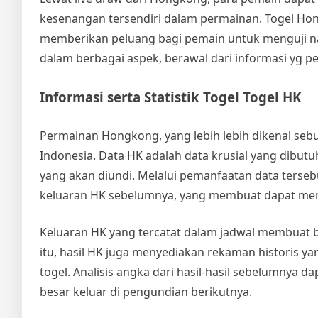
kesenangan tersendiri dalam permainan. Togel Hon
memberikan peluang bagi pemain untuk menguji nasi
dalam berbagai aspek, berawal dari informasi yg pe
Informasi serta Statistik Togel Togel HK
Permainan Hongkong, yang lebih lebih dikenal sebut
Indonesia. Data HK adalah data krusial yang dibu
yang akan diundi. Melalui pemanfaatan data tersebut
keluaran HK sebelumnya, yang membuat dapat me
Keluaran HK yang tercatat dalam jadwal membuat ba
itu, hasil HK juga menyediakan rekaman historis y
togel. Analisis angka dari hasil-hasil sebelumnya 
besar keluar di pengundian berikutnya.