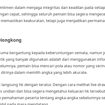
omitmen dalam menjaga integritas dan keadilan pada setia
ngan cepat, sehingga seluruh pemain bisa segera mengecek
nya memastikan keakuratan, tetapi juga menjadikan permain
 Hongkong
uma bergantung kepada keberuntungan semata, namun j
ktik yang banyak digunakan adalah dari menggunakan info
ebelumnya, pemain bisa mencari pola atau nomor yang seri
 dirinya dalam memilih angka yang lebih akurate.
 langsung hk dengan teratur. Dengan cara melihat live dr
ndian dan bisa segera mengetahui keluaran hk tersebut. A
 pemahaman peserta tentang angka-angka sebelumnya ser
mbil pada masa mendatang.