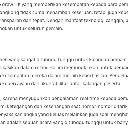
 live draw HK yang memberikan kesempatan kepada para pe
g Hongkong tidak cuma menambah keseruan, tetapi juga kep
transparan dan tepat. Dengan manfaat teknologi canggih,
ngkan untuk seluruh pemain.
men yang sangat ditunggu-tunggu untuk kalangan pemain t
ublikasikan dalam resmi. Hal ini memungkinkan untuk pemai
n kesempatan mereka dalam meraih keberhasilan. Pengelu
 kepercayaan dan akuntabilitas antar kalangan peserta.
 ini, karena menyuguhkan pengalaman real-time kepada pem
ami ketegangan dan kesenangan saat nomor-nomor ditarik
enyaksikan angka yang keluar, melainkan juga soal mengh
ian adalah sebuah acara yang ditunggu-tunggu untuk banya