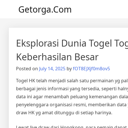
Skip
Getorga.com
to
content
Eksplorasi Dunia Togel T
Keberhasilan Besar
Posted on
July 14, 2025
by
fOT8EJXjf0m8ov5
Togel HK telah menjadi salah satu permainan yg pa
berbagai jenis informasi yang tersedia, seperti ha
data ini agar menambah peluang kemenangan dal
penyelenggara organisasi resmi, memberikan data y
draw HK yg amat ditunggu di setiap harinya.
Lewat live draw dari Hongkong, para pemain dapat