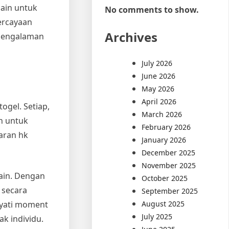
main untuk
No comments to show.
ercayaan
Archives
 pengalaman
July 2026
June 2026
May 2026
April 2026
ogel. Setiap,
March 2026
n untuk
February 2026
aran hk
January 2026
December 2025
November 2025
ain. Dengan
October 2025
 secara
September 2025
August 2025
ayati moment
July 2025
k individu.