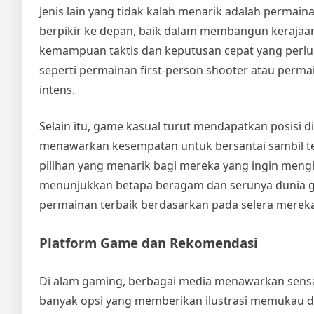
Jenis lain yang tidak kalah menarik adalah perma
berpikir ke depan, baik dalam membangun keraja
kemampuan taktis dan keputusan cepat yang perlu d
seperti permainan first-person shooter atau perma
intens.
Selain itu, game kasual turut mendapatkan posisi d
menawarkan kesempatan untuk bersantai sambil tet
pilihan yang menarik bagi mereka yang ingin mengh
menunjukkan betapa beragam dan serunya dunia g
permainan terbaik berdasarkan pada selera mereka
Platform Game dan Rekomendasi
Di alam gaming, berbagai media menawarkan sensa
banyak opsi yang memberikan ilustrasi memukau d