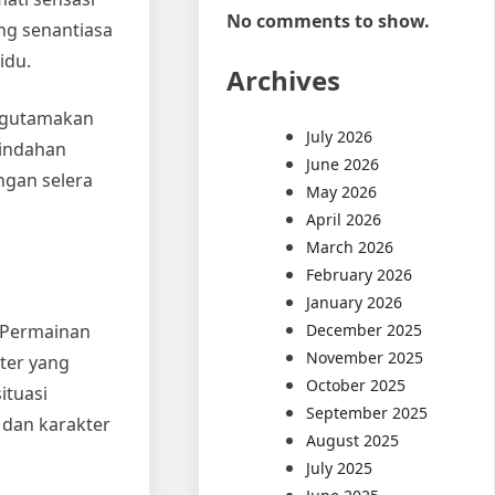
No comments to show.
ng senantiasa
idu.
Archives
engutamakan
July 2026
eindahan
June 2026
ngan selera
May 2026
April 2026
March 2026
February 2026
January 2026
December 2025
. Permainan
November 2025
ter yang
October 2025
ituasi
September 2025
 dan karakter
August 2025
July 2025