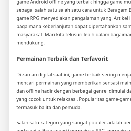
game Android offline yang terbaik hingga game mul
sebagai salah satu salah satu cara untuk Beragam
game RPG menyediakan pengalaman yang. Artikel in
bagaimana keberlanjutan dapat dipertahankan sam
masyarakat. Mari kita telusuri lebih dalam bagaima
mendukung.
Permainan Terbaik dan Terfavorit
Di zaman digital saat ini, game terbaik sering me
mencari permainan yang memberikan sensasi main
dan offline hadir dengan berbagai genre, dimulai
yang cocok untuk relaksasi. Popularitas game-gam
termasuk balita dan pemuda.
Salah satu kategori yang sangat populer adalah p
berbagai pilihan seperti permainan RPG, permaina