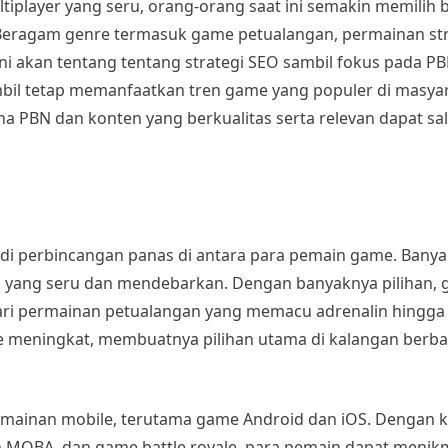
tiplayer yang seru, orang-orang saat ini semakin memilih
 Beragam genre termasuk game petualangan, permainan str
i akan tentang tentang strategi SEO sambil fokus pada PB
bil tetap memanfaatkan tren game yang populer di masya
na PBN dan konten yang berkualitas serta relevan dapat sa
njadi perbincangan panas di antara para pemain game. Bany
 yang seru dan mendebarkan. Dengan banyaknya pilihan, 
 dari permainan petualangan yang memacu adrenalin hingga
e meningkat, membuatnya pilihan utama di kalangan berba
ermainan mobile, terutama game Android dan iOS. Dengan
n MOBA, dan game battle royale, para pemain dapat menikm