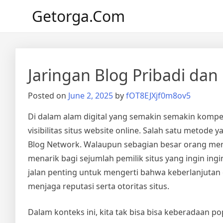
Skip
Getorga.com
to
content
Jaringan Blog Pribadi dan
Posted on
June 2, 2025
by
fOT8EJXjf0m8ov5
Di dalam alam digital yang semakin semakin kompeti
visibilitas situs website online. Salah satu metod
Blog Network. Walaupun sebagian besar orang merag
menarik bagi sejumlah pemilik situs yang ingin ing
jalan penting untuk mengerti bahwa keberlanjuta
menjaga reputasi serta otoritas situs.
Dalam konteks ini, kita tak bisa bisa keberadaan p