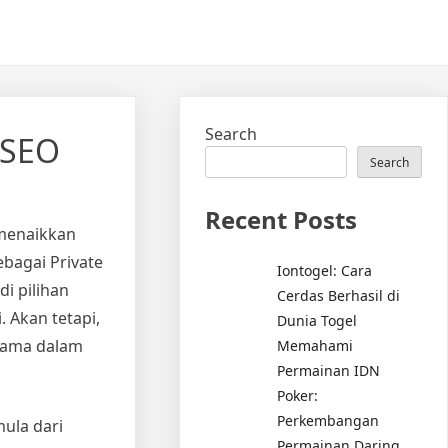
Search
 SEO
Search
Recent Posts
 menaikkan
ebagai Private
Iontogel: Cara
i pilihan
Cerdas Berhasil di
 Akan tetapi,
Dunia Togel
tama dalam
Memahami
Permainan IDN
Poker:
Perkembangan
mula dari
Permainan Daring